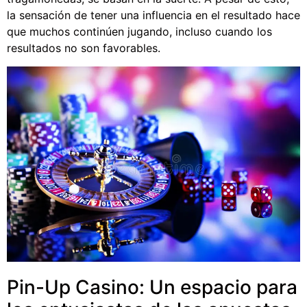
la sensación de tener una influencia en el resultado hace
que muchos continúen jugando, incluso cuando los
resultados no son favorables.
Pin-Up Casino: Un espacio para