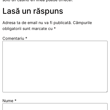
Lasă un răspuns
Adresa ta de email nu va fi publicată.
Câmpurile
obligatorii sunt marcate cu
*
Comentariu
*
Nume
*