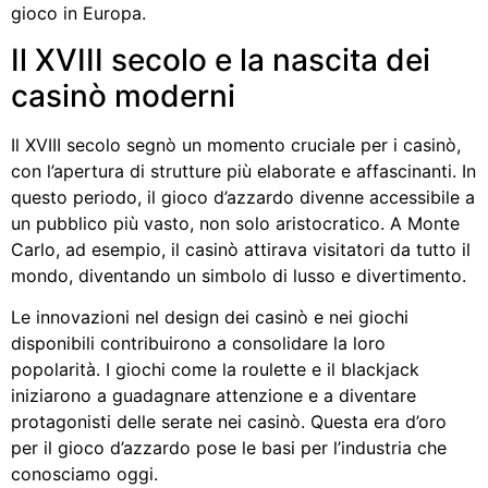
gioco in Europa.
Il XVIII secolo e la nascita dei
casinò moderni
Il XVIII secolo segnò un momento cruciale per i casinò,
con l’apertura di strutture più elaborate e affascinanti. In
questo periodo, il gioco d’azzardo divenne accessibile a
un pubblico più vasto, non solo aristocratico. A Monte
Carlo, ad esempio, il casinò attirava visitatori da tutto il
mondo, diventando un simbolo di lusso e divertimento.
Le innovazioni nel design dei casinò e nei giochi
disponibili contribuirono a consolidare la loro
popolarità. I giochi come la roulette e il blackjack
iniziarono a guadagnare attenzione e a diventare
protagonisti delle serate nei casinò. Questa era d’oro
per il gioco d’azzardo pose le basi per l’industria che
conosciamo oggi.