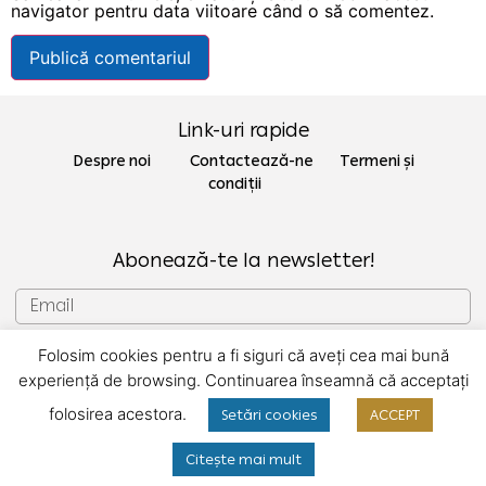
navigator pentru data viitoare când o să comentez.
Link-uri rapide
Despre noi Contactează-ne
Termeni și
condiții
Abonează-te la newsletter!
Folosim cookies pentru a fi siguri că aveți cea mai bună
SUBSCRIU
experiență de browsing. Continuarea înseamnă că acceptați
folosirea acestora.
Setări cookies
ACCEPT
Copyright © 2022 Gecor
Citește mai mult