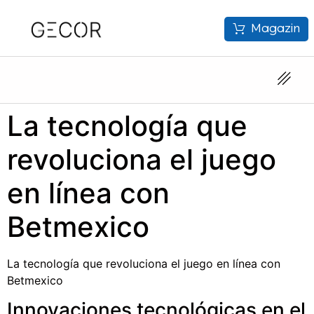
Magazin
La tecnología que
revoluciona el juego
en línea con
Betmexico
La tecnología que revoluciona el juego en línea con
Betmexico
Innovaciones tecnológicas en el