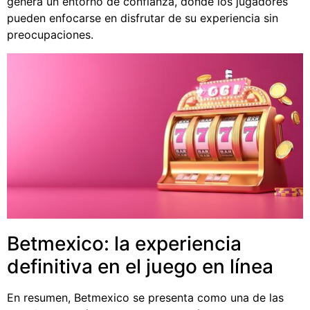
genera un entorno de confianza, donde los jugadores
pueden enfocarse en disfrutar de su experiencia sin
preocupaciones.
Betmexico: la experiencia
definitiva en el juego en línea
En resumen, Betmexico se presenta como una de las