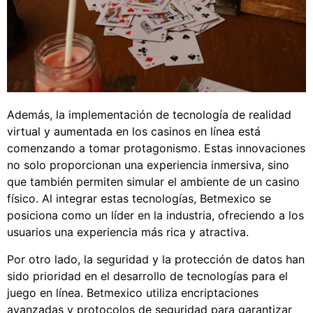
Además, la implementación de tecnología de realidad
virtual y aumentada en los casinos en línea está
comenzando a tomar protagonismo. Estas innovaciones
no solo proporcionan una experiencia inmersiva, sino
que también permiten simular el ambiente de un casino
físico. Al integrar estas tecnologías, Betmexico se
posiciona como un líder en la industria, ofreciendo a los
usuarios una experiencia más rica y atractiva.
Por otro lado, la seguridad y la protección de datos han
sido prioridad en el desarrollo de tecnologías para el
juego en línea. Betmexico utiliza encriptaciones
avanzadas y protocolos de seguridad para garantizar