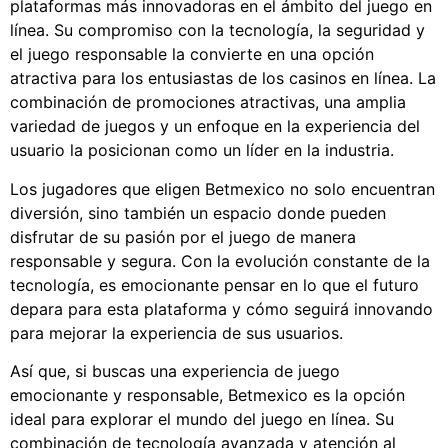
plataformas más innovadoras en el ámbito del juego en
línea. Su compromiso con la tecnología, la seguridad y
el juego responsable la convierte en una opción
atractiva para los entusiastas de los casinos en línea. La
combinación de promociones atractivas, una amplia
variedad de juegos y un enfoque en la experiencia del
usuario la posicionan como un líder en la industria.
Los jugadores que eligen Betmexico no solo encuentran
diversión, sino también un espacio donde pueden
disfrutar de su pasión por el juego de manera
responsable y segura. Con la evolución constante de la
tecnología, es emocionante pensar en lo que el futuro
depara para esta plataforma y cómo seguirá innovando
para mejorar la experiencia de sus usuarios.
Así que, si buscas una experiencia de juego
emocionante y responsable, Betmexico es la opción
ideal para explorar el mundo del juego en línea. Su
combinación de tecnología avanzada y atención al