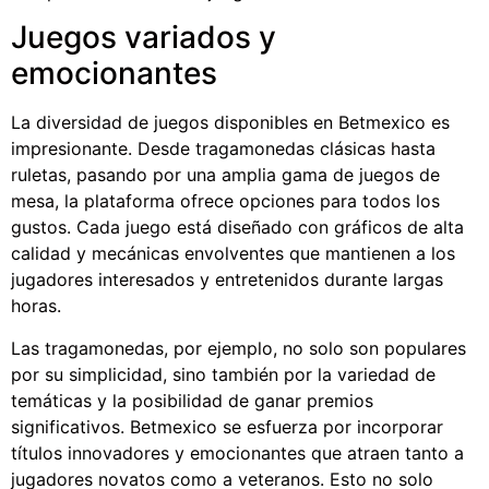
Juegos variados y
emocionantes
La diversidad de juegos disponibles en Betmexico es
impresionante. Desde tragamonedas clásicas hasta
ruletas, pasando por una amplia gama de juegos de
mesa, la plataforma ofrece opciones para todos los
gustos. Cada juego está diseñado con gráficos de alta
calidad y mecánicas envolventes que mantienen a los
jugadores interesados y entretenidos durante largas
horas.
Las tragamonedas, por ejemplo, no solo son populares
por su simplicidad, sino también por la variedad de
temáticas y la posibilidad de ganar premios
significativos. Betmexico se esfuerza por incorporar
títulos innovadores y emocionantes que atraen tanto a
jugadores novatos como a veteranos. Esto no solo