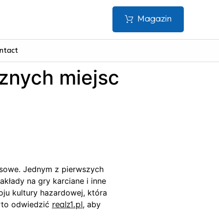
Magazin
ntact
znych miejsc
losowe. Jednym z pierwszych
akłady na gry karciane i inne
ju kultury hazardowej, która
arto odwiedzić
, aby
realz1.pl