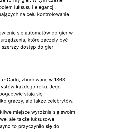
ze formy gier. W tym czasie
olem luksusu i elegancji.
ających na celu kontrolowanie
awienie się automatów do gier w
urządzenia, które zaczęły być
c szerszy dostęp do gier
onte-Carlo, zbudowane w 1863
urystów każdego roku. Jego
bogactwie stają się
lko graczy, ale także celebrytów.
kliwe miejsce wyróżnia się swoim
we, ale także luksusowe
syno to przyczyniło się do