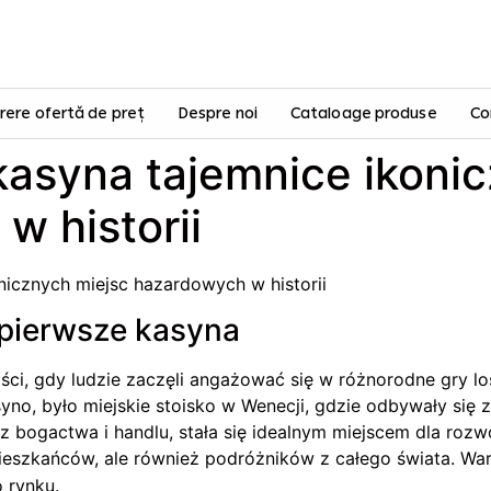
rere ofertă de preț
Despre noi
Cataloage produse
Co
asyna tajemnice ikonic
w historii
nicznych miejsc hazardowych w historii
 pierwsze kasyna
ości, gdy ludzie zaczęli angażować się w różnorodne gry 
no, było miejskie stoisko w Wenecji, gdzie odbywały się z
z bogactwa i handlu, stała się idealnym miejscem dla rozwo
 mieszkańców, ale również podróżników z całego świata. W
 rynku.