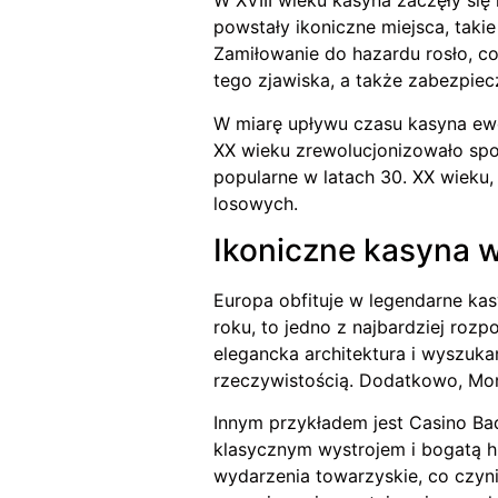
W XVIII wieku kasyna zaczęły się
powstały ikoniczne miejsca, taki
Zamiłowanie do hazardu rosło, c
tego zjawiska, a także zabezpiec
W miarę upływu czasu kasyna ewo
XX wieku zrewolucjonizowało spos
popularne w latach 30. XX wieku,
losowych.
Ikoniczne kasyna w
Europa obfituje w legendarne kas
roku, to jedno z najbardziej roz
elegancka architektura i wyszukan
rzeczywistością. Dodatkowo, Monte
Innym przykładem jest Casino Ba
klasycznym wystrojem i bogatą hi
wydarzenia towarzyskie, co czynił