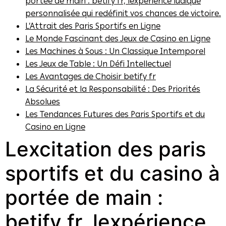
portée de main : betify fr, lexpérience ludique
personnalisée qui redéfinit vos chances de victoire.
L’Attrait des Paris Sportifs en Ligne
Le Monde Fascinant des Jeux de Casino en Ligne
Les Machines à Sous : Un Classique Intemporel
Les Jeux de Table : Un Défi Intellectuel
Les Avantages de Choisir betify fr
La Sécurité et la Responsabilité : Des Priorités
Absolues
Les Tendances Futures des Paris Sportifs et du
Casino en Ligne
Lexcitation des paris
sportifs et du casino à
portée de main :
betify fr, lexpérience