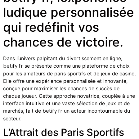
ludique personnalisée
qui redéfinit vos
chances de victoire.
Dans l’univers palpitant du divertissement en ligne,
se présente comme une plateforme de choix
betify fr
pour les amateurs de paris sportifs et de jeux de casino.
Elle offre une expérience personnalisée et innovante,
conçue pour maximiser les chances de succès de
chaque joueur. Cette approche novatrice, couplée à une
interface intuitive et une vaste sélection de jeux et de
marchés, fait de
un acteur incontournable du
betify fr
secteur.
L’Attrait des Paris Sportifs