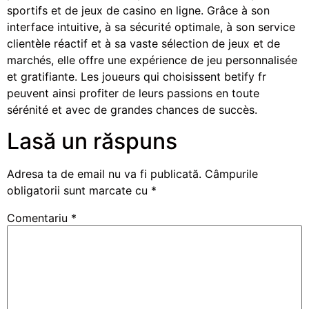
sportifs et de jeux de casino en ligne. Grâce à son
interface intuitive, à sa sécurité optimale, à son service
clientèle réactif et à sa vaste sélection de jeux et de
marchés, elle offre une expérience de jeu personnalisée
et gratifiante. Les joueurs qui choisissent betify fr
peuvent ainsi profiter de leurs passions en toute
sérénité et avec de grandes chances de succès.
Lasă un răspuns
Adresa ta de email nu va fi publicată.
Câmpurile
obligatorii sunt marcate cu
*
Comentariu
*