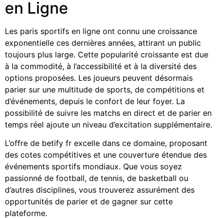
en Ligne
Les paris sportifs en ligne ont connu une croissance
exponentielle ces dernières années, attirant un public
toujours plus large. Cette popularité croissante est due
à la commodité, à l’accessibilité et à la diversité des
options proposées. Les joueurs peuvent désormais
parier sur une multitude de sports, de compétitions et
d’événements, depuis le confort de leur foyer. La
possibilité de suivre les matchs en direct et de parier en
temps réel ajoute un niveau d’excitation supplémentaire.
L’offre de betify fr excelle dans ce domaine, proposant
des cotes compétitives et une couverture étendue des
événements sportifs mondiaux. Que vous soyez
passionné de football, de tennis, de basketball ou
d’autres disciplines, vous trouverez assurément des
opportunités de parier et de gagner sur cette
plateforme.