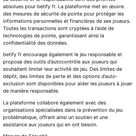
absolues pour betify fr. La plateforme met en œuvre
des mesures de sécurité de pointe pour protéger les
informations personnelles et financières de ses joueurs.
Toutes les transactions sont cryptées à l’aide de
technologies de pointe, garantissant ainsi la
confidentialité des données.
betify fr encourage également le jeu responsable et
propose des outils d’autocontrôle aux joueurs qui
souhaitent limiter leur activité de jeu. Des limites de
dépôt, des limites de perte et des options d’auto-
exclusion sont disponibles pour aider les joueurs à jouer
de manière responsable.
La plateforme collabore également avec des
organisations spécialisées dans la prévention du jeu
problématique, offrant ainsi un soutien et une
assistance aux joueurs qui en ont besoin.