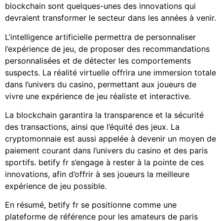
blockchain sont quelques-unes des innovations qui
devraient transformer le secteur dans les années à venir.
L’intelligence artificielle permettra de personnaliser
l’expérience de jeu, de proposer des recommandations
personnalisées et de détecter les comportements
suspects. La réalité virtuelle offrira une immersion totale
dans l’univers du casino, permettant aux joueurs de
vivre une expérience de jeu réaliste et interactive.
La blockchain garantira la transparence et la sécurité
des transactions, ainsi que l’équité des jeux. La
cryptomonnaie est aussi appelée à devenir un moyen de
paiement courant dans l’univers du casino et des paris
sportifs. betify fr s’engage à rester à la pointe de ces
innovations, afin d’offrir à ses joueurs la meilleure
expérience de jeu possible.
En résumé, betify fr se positionne comme une
plateforme de référence pour les amateurs de paris