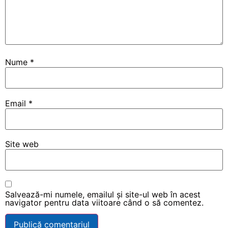
Nume
*
Email
*
Site web
Salvează-mi numele, emailul și site-ul web în acest
navigator pentru data viitoare când o să comentez.