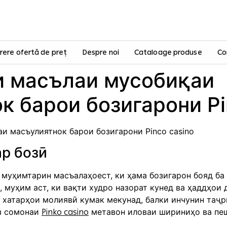
rere ofertă de preț
Despre noi
Cataloage produse
Co
и масълаи мусобиқаи
к барои бозигарони Pi
и масъулиятнок барои бозигарони Pinco casino
р бозӣ
 муҳимтарин масъалаҳоест, ки ҳама бозигарон бояд ба 
 муҳим аст, ки вақти худро назорат кунед ва ҳаддҳои
и хатарҳои молиявӣ кумак мекунад, балки инчунин таҷр
аз сомонаи
метавон иловаи шириниҳо ва пеш
Pinko casino