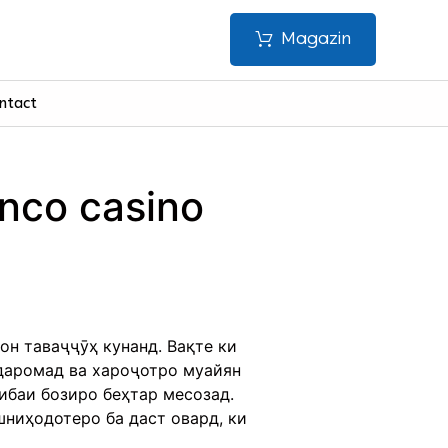
Magazin
ntact
nco casino
он таваҷҷӯҳ кунанд. Вақте ки
 даромад ва хароҷотро муайян
ибаи бозиро беҳтар месозад.
ниҳодотеро ба даст овард, ки