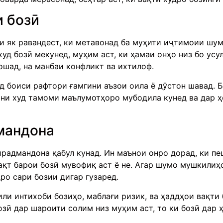
 бозӣ
ки як равандест, ки метавонад ба муҳити иҷтимоии шум
худ бозӣ мекунед, муҳим аст, ки ҳамаи онҳо низ бо усу
ошад, на манбаи конфликт ва ихтилоф.
 боиси рафтори ғамгини аъзои оила ё дӯстон шавад. Б
они худ тамоми маълумотҳоро мубодила кунед ва дар ҳ
мандона
радмандона қабул кунад. Ин маънои онро дорад, ки пе
 вақт барои бозӣ мувофиқ аст ё не. Агар шумо мушкили
дро сари бозии дигар гузаред.
и интихоби бозиҳо, маблағи ризик, ва ҳаддҳои вақти 
ти барои бозӣ дар шароити солим низ муҳим аст, то ки бозӣ 