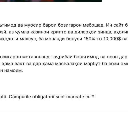
эътимод ва муосир барои бозигарон мебошад. Ин сайт
зӣ, аз ҷумла казинои крипто ва дилерҳои зинда, аҳоли
иҳодоти махсус, ба монанди бонуси 150% то 10,000$ в
 бозигарон метавонанд таҷрибаи боэътимод ва осон дар
 ҳама вақт ва дар ҳама масъалаҳои марбут ба бозӣ ом
ин намоем.
ată.
Câmpurile obligatorii sunt marcate cu
*