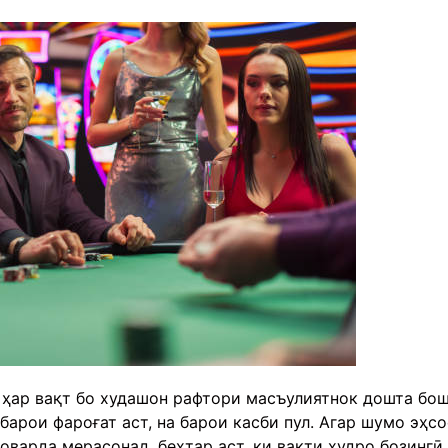
 ҳар вақт бо худашон рафтори масъулиятнок дошта бош
барои фароғат аст, на барои касби пул. Агар шумо эҳсо
варда мерасонад, беҳтар аст, ки вақти худро бозингӣ 