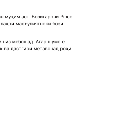
н муҳим аст. Бозигарони Pinco
алаҳои масъулиятноки бозӣ
и низ мебошад. Агар шумо ё
ак ва дастгирӣ метавонад роҳи