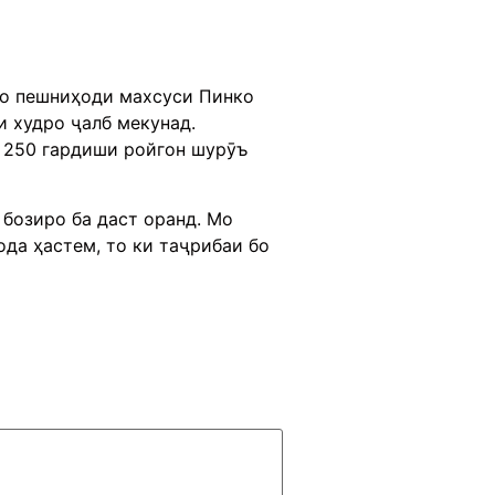
 бо пешниҳоди махсуси Пинко
и худро ҷалб мекунад.
а 250 гардиши ройгон шурӯъ
 бозиро ба даст оранд. Мо
ода ҳастем, то ки таҷрибаи бо