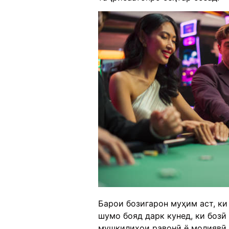
Барои бозигарон муҳим аст, ки
шумо бояд дарк кунед, ки бозӣ 
мушкилиҳои равонӣ ё молиявӣ о