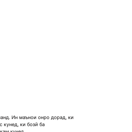
анд. Ин маънои онро дорад, ки
с кунед, ки бозӣ ба
кам кунед.