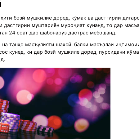
ӣ
уҳити бозӣ мушкилие доред, кӯмак ва дастгирии дигаро
ои дастгирии муштариён муроҷиат кунанд, то дар масъ
тан 24 соат дар шабонарӯз дастрас мебошанд.
 на танҳо масъулияти шахсӣ, балки масъалаи иҷтимои
эҳсос кунед, ки дар бозӣ мушкиле доред, пурсидани кӯм
д.