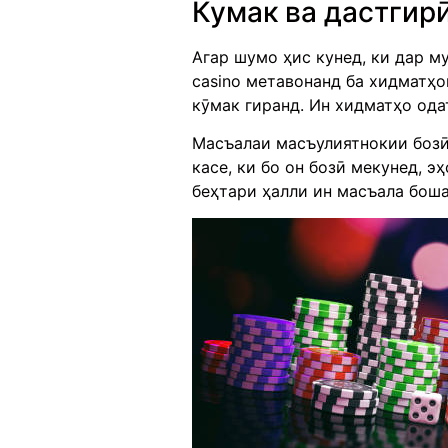
Кумак ва дастгир
Агар шумо ҳис кунед, ки дар м
casino метавонанд ба хидматҳ
кӯмак гиранд. Ин хидматҳо ода
Масъалаи масъулиятнокии бозӣ
касе, ки бо он бозӣ мекунед, 
беҳтари ҳалли ин масъала боша