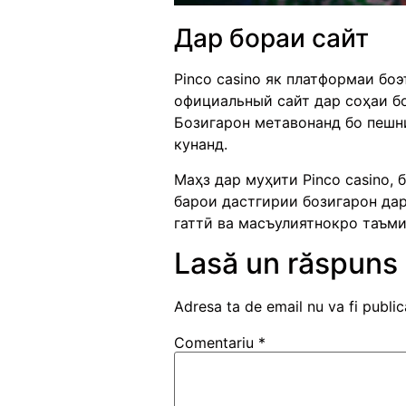
Дар бораи сайт
Pinco casino як платформаи бо
официальный сайт дар соҳаи бо
Бозигарон метавонанд бо пешн
кунанд.
Маҳз дар муҳити Pinco casino,
барои дастгирии бозигарон дар
гаттӣ ва масъулиятнокро таъм
Lasă un răspuns
Adresa ta de email nu va fi public
Comentariu
*