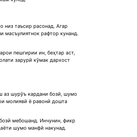
о низ таъсир расонад. Агар
ли масъулиятнок рафтор кунанд.
арои пешгирии ин, беҳтар аст,
олати зарурӣ кӯмак дархост
ш аз шурӯъ кардани бозӣ, шумо
ҳои молиявӣ ё равонӣ дошта
бозӣ мебошанд. Инчунин, фикр
дар ҳаёти шумо манфӣ накунад.