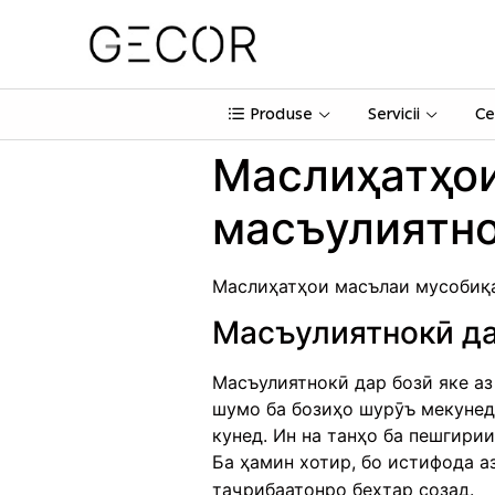
Produse
Servicii
Ce
Маслиҳатҳо
масъулиятно
Маслиҳатҳои масълаи мусобиқа
Масъулиятнокӣ да
Масъулиятнокӣ дар бозӣ яке аз
шумо ба бозиҳо шурӯъ мекунед,
кунед. Ин на танҳо ба пешгири
Ба ҳамин хотир, бо истифода 
таҷрибаатонро беҳтар созад.