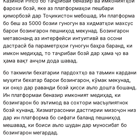
Казинои Pinco бо таҷрибаи беназир ва имкониятҳои
фарохи бозӣ, яке аз платформаҳои пешбари
қиморбозӣ дар Тоҷикистон мебошад. Ин платформа
бо беш аз 5000 бозии гуногун ва хидматҳои махсус
барои бозингарон пешниҳод мекунад. Бозингарон
метавонанд аз интерфейси интуитивӣ ва осони
дастрасӣ ба параметрҳои гуногун баҳра баранд, ки
имкон медиҳад, то таҷрибаи бозӣ дар ҳама ҷо ва
ҳама вақт анҷом дода шавад.
бо такмили бехатарии пардохтҳо ва таъмин кардани
муҳити бехатар барои бозингарон, кӯмак мекунад,
ки онҳо дар раванди бозӣ ҳисси аъло дошта бошанд.
Ин платформаи беназир имконият медиҳад, ки
бозингарон бо эътимод ва сохтори масъулиятнок
бозӣ кунанд. Хизматрасонии дастгирии мизоҷон низ
дар ин платформа бо сифати баланд пешниҳод
мешавад, ки боиси аъло шудан дар муносибат бо
бозингарон мегардад.