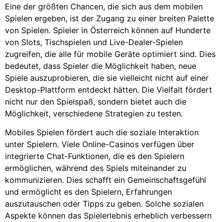
Eine der größten Chancen, die sich aus dem mobilen
Spielen ergeben, ist der Zugang zu einer breiten Palette
von Spielen. Spieler in Österreich können auf Hunderte
von Slots, Tischspielen und Live-Dealer-Spielen
zugreifen, die alle für mobile Geräte optimiert sind. Dies
bedeutet, dass Spieler die Möglichkeit haben, neue
Spiele auszuprobieren, die sie vielleicht nicht auf einer
Desktop-Plattform entdeckt hätten. Die Vielfalt fördert
nicht nur den Spielspaß, sondern bietet auch die
Möglichkeit, verschiedene Strategien zu testen.
Mobiles Spielen fördert auch die soziale Interaktion
unter Spielern. Viele Online-Casinos verfügen über
integrierte Chat-Funktionen, die es den Spielern
ermöglichen, während des Spiels miteinander zu
kommunizieren. Dies schafft ein Gemeinschaftsgefühl
und ermöglicht es den Spielern, Erfahrungen
auszutauschen oder Tipps zu geben. Solche sozialen
Aspekte können das Spielerlebnis erheblich verbessern