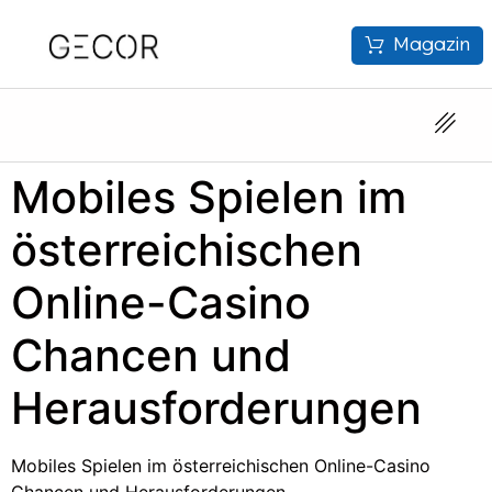
Magazin
Mobiles Spielen im
österreichischen
Online-Casino
Chancen und
Herausforderungen
Mobiles Spielen im österreichischen Online-Casino
Chancen und Herausforderungen