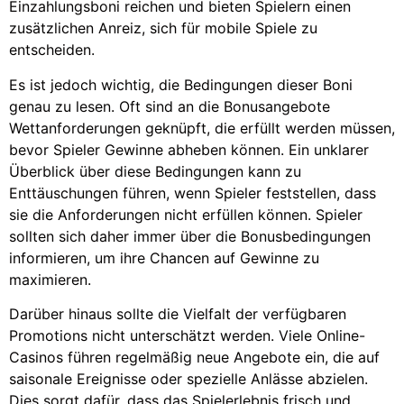
Einzahlungsboni reichen und bieten Spielern einen
zusätzlichen Anreiz, sich für mobile Spiele zu
entscheiden.
Es ist jedoch wichtig, die Bedingungen dieser Boni
genau zu lesen. Oft sind an die Bonusangebote
Wettanforderungen geknüpft, die erfüllt werden müssen,
bevor Spieler Gewinne abheben können. Ein unklarer
Überblick über diese Bedingungen kann zu
Enttäuschungen führen, wenn Spieler feststellen, dass
sie die Anforderungen nicht erfüllen können. Spieler
sollten sich daher immer über die Bonusbedingungen
informieren, um ihre Chancen auf Gewinne zu
maximieren.
Darüber hinaus sollte die Vielfalt der verfügbaren
Promotions nicht unterschätzt werden. Viele Online-
Casinos führen regelmäßig neue Angebote ein, die auf
saisonale Ereignisse oder spezielle Anlässe abzielen.
Dies sorgt dafür, dass das Spielerlebnis frisch und