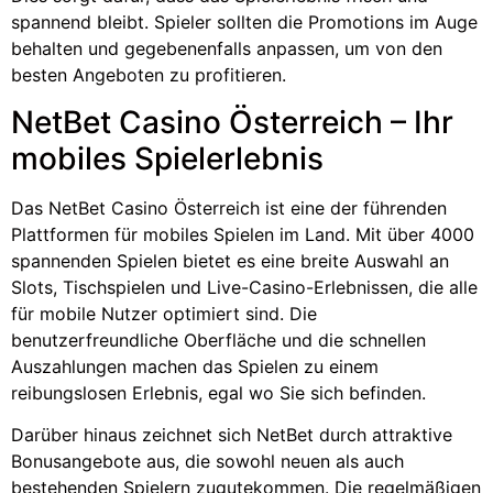
spannend bleibt. Spieler sollten die Promotions im Auge
behalten und gegebenenfalls anpassen, um von den
besten Angeboten zu profitieren.
NetBet Casino Österreich – Ihr
mobiles Spielerlebnis
Das NetBet Casino Österreich ist eine der führenden
Plattformen für mobiles Spielen im Land. Mit über 4000
spannenden Spielen bietet es eine breite Auswahl an
Slots, Tischspielen und Live-Casino-Erlebnissen, die alle
für mobile Nutzer optimiert sind. Die
benutzerfreundliche Oberfläche und die schnellen
Auszahlungen machen das Spielen zu einem
reibungslosen Erlebnis, egal wo Sie sich befinden.
Darüber hinaus zeichnet sich NetBet durch attraktive
Bonusangebote aus, die sowohl neuen als auch
bestehenden Spielern zugutekommen. Die regelmäßigen