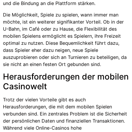
und die Bindung an die Plattform stärken.
Die Möglichkeit, Spiele zu spielen, wann immer man
möchte, ist ein weiterer signifikanter Vorteil. Ob in der
U-Bahn, im Café oder zu Hause, die Flexibilität des
mobilen Spielens ermöglicht es Spielern, ihre Freizeit
optimal zu nutzen. Diese Bequemlichkeit führt dazu,
dass Spieler eher dazu neigen, neue Spiele
auszuprobieren oder sich an Turnieren zu beteiligen, da
sie nicht an einen festen Ort gebunden sind.
Herausforderungen der mobilen
Casinowelt
Trotz der vielen Vorteile gibt es auch
Herausforderungen, die mit dem mobilen Spielen
verbunden sind. Ein zentrales Problem ist die Sicherheit
der persönlichen Daten und finanziellen Transaktionen.
Während viele Online-Casinos hohe