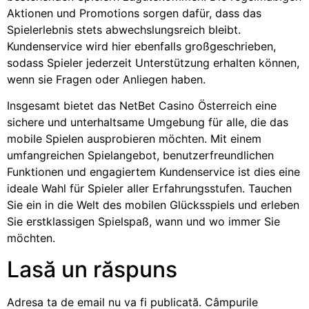
Aktionen und Promotions sorgen dafür, dass das
Spielerlebnis stets abwechslungsreich bleibt.
Kundenservice wird hier ebenfalls großgeschrieben,
sodass Spieler jederzeit Unterstützung erhalten können,
wenn sie Fragen oder Anliegen haben.
Insgesamt bietet das NetBet Casino Österreich eine
sichere und unterhaltsame Umgebung für alle, die das
mobile Spielen ausprobieren möchten. Mit einem
umfangreichen Spielangebot, benutzerfreundlichen
Funktionen und engagiertem Kundenservice ist dies eine
ideale Wahl für Spieler aller Erfahrungsstufen. Tauchen
Sie ein in die Welt des mobilen Glücksspiels und erleben
Sie erstklassigen Spielspaß, wann und wo immer Sie
möchten.
Lasă un răspuns
Adresa ta de email nu va fi publicată.
Câmpurile