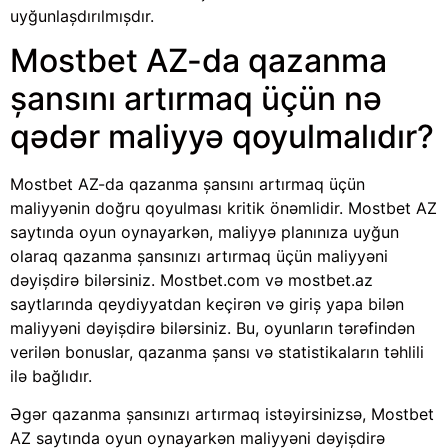
uyğunlaşdırılmışdır.
Mostbet AZ-da qazanma
şansını artırmaq üçün nə
qədər maliyyə qoyulmalıdır?
Mostbet AZ-da qazanma şansını artırmaq üçün
maliyyənin doğru qoyulması kritik önəmlidir. Mostbet AZ
saytında oyun oynayarkən, maliyyə planınıza uyğun
olaraq qazanma şansınızı artırmaq üçün maliyyəni
dəyişdirə bilərsiniz. Mostbet.com və mostbet.az
saytlarında qeydiyyatdan keçirən və giriş yapa bilən
maliyyəni dəyişdirə bilərsiniz. Bu, oyunların tərəfindən
verilən bonuslar, qazanma şansı və statistikaların təhlili
ilə bağlıdır.
Əgər qazanma şansınızı artırmaq istəyirsinizsə, Mostbet
AZ saytında oyun oynayarkən maliyyəni dəyişdirə