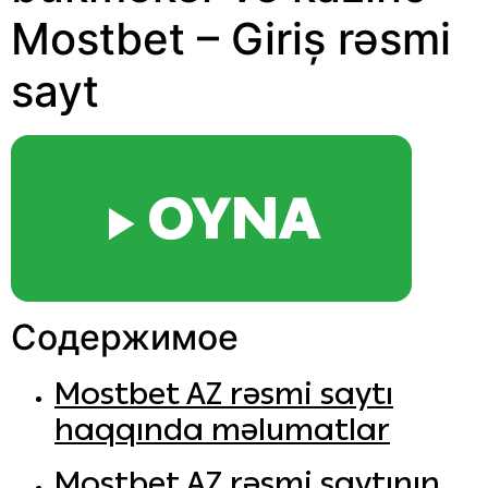
Mostbet – Giriş rəsmi
sayt
▶️ OYNA
Содержимое
Mostbet AZ rəsmi saytı
haqqında məlumatlar
Mostbet AZ rəsmi saytının