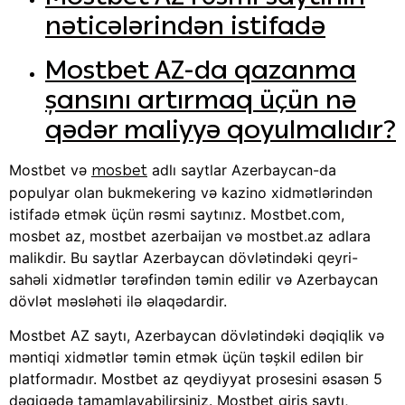
nəticələrindən istifadə
Mostbet AZ-da qazanma
şansını artırmaq üçün nə
qədər maliyyə qoyulmalıdır?
Mostbet və
adlı saytlar Azerbaycan-da
mosbet
populyar olan bukmekering və kazino xidmətlərindən
istifadə etmək üçün rəsmi saytınız. Mostbet.com,
mosbet az, mostbet azerbaijan və mostbet.az adlara
malikdir. Bu saytlar Azerbaycan dövlətindəki qeyri-
sahəli xidmətlər tərəfindən təmin edilir və Azerbaycan
dövlət məsləhəti ilə əlaqədardir.
Mostbet AZ saytı, Azerbaycan dövlətindəki dəqiqlik və
məntiqi xidmətlər təmin etmək üçün təşkil edilən bir
platformadır. Mostbet az qeydiyyat prosesini əsasən 5
dəqiqədə tamamlayabilirsiniz. Mostbet giriş saytı,