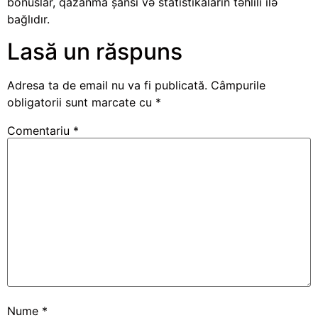
bonuslar, qazanma şansı və statistikaların təhlili ilə
bağlıdır.
Lasă un răspuns
Adresa ta de email nu va fi publicată.
Câmpurile
obligatorii sunt marcate cu
*
Comentariu
*
Nume
*