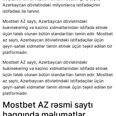
Azerbaycan dövlətindəki milyonlarca istifadəçinin
istifadəsi ilə tanınır.
Mostbet AZ saytı, Azerbaycan dövlətindəki
bukmekering və kazino xidmətlərindən istifadə etmək
üçün tələb olunan bütün standartları təmin edir. Mostbet
az saytı, Azerbaycan dövlətindəki istifadəçilər üçün
qeyri-sahəli xidmətlər təmin etmək üçün təşkil edilən bir
platformadır.
Mostbet AZ saytı, Azerbaycan dövlətindəki
bukmekering və kazino xidmətlərindən istifadə etmək
üçün tələb olunan bütün standartları təmin edir. Mostbet
az saytı, Azerbaycan dövlətindəki istifadəçilər üçün
qeyri-sahəli xidmətlər təmin etmək üçün təşkil edilən bir
platformadır.
Mostbet AZ rəsmi saytı
haqqında məlumatlar