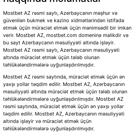
Mostbet AZ rəsmi saytı, Azerbaycanın məşhur və
güvenilən bukmek ve kazino xidmətlərindən istifadə
etmək üçün müraciət etmək üçün mənimsədil bir imkan
verir. Mostbet AZ, mostbet.com domeninə malikdir və
bu sayt Azerbaycanın məsuliyyəti altında işləyir.
Mostbet AZ rəsmi saytı, Azerbaycanın məsuliyyəti
altında müraciət etmək üçün tələb olunan
təhlükələndirmələrə uyğunlaşdırılmışdır.
Mostbet AZ rəsmi saytında, müraciət etmək üçün ən
yaxşı yollar təqdim edilir. Mostbet AZ, Azerbaycanın
məsuliyyəti altında müraciət etmək üçün tələb olunan
təhlükələndirmələrə uyğunlaşdırılmışdır. Mostbet AZ
rəsmi saytında, müraciət etmək üçün ən yaxşı yollar
təqdim edilir. Mostbet AZ, Azerbaycanın məsuliyyəti
altında işləyir və müraciət etmək üçün
təhlükələndirmələrə uyğunlaşdırılmışdır.