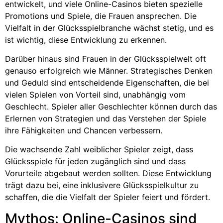
entwickelt, und viele Online-Casinos bieten spezielle
Promotions und Spiele, die Frauen ansprechen. Die
Vielfalt in der Glücksspielbranche wächst stetig, und es
ist wichtig, diese Entwicklung zu erkennen.
Darüber hinaus sind Frauen in der Glücksspielwelt oft
genauso erfolgreich wie Männer. Strategisches Denken
und Geduld sind entscheidende Eigenschaften, die bei
vielen Spielen von Vorteil sind, unabhängig vom
Geschlecht. Spieler aller Geschlechter können durch das
Erlernen von Strategien und das Verstehen der Spiele
ihre Fähigkeiten und Chancen verbessern.
Die wachsende Zahl weiblicher Spieler zeigt, dass
Glücksspiele für jeden zugänglich sind und dass
Vorurteile abgebaut werden sollten. Diese Entwicklung
trägt dazu bei, eine inklusivere Glücksspielkultur zu
schaffen, die die Vielfalt der Spieler feiert und fördert.
Mythos: Online-Casinos sind