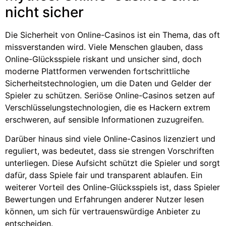
nicht sicher
Die Sicherheit von Online-Casinos ist ein Thema, das oft
missverstanden wird. Viele Menschen glauben, dass
Online-Glücksspiele riskant und unsicher sind, doch
moderne Plattformen verwenden fortschrittliche
Sicherheitstechnologien, um die Daten und Gelder der
Spieler zu schützen. Seriöse Online-Casinos setzen auf
Verschlüsselungstechnologien, die es Hackern extrem
erschweren, auf sensible Informationen zuzugreifen.
Darüber hinaus sind viele Online-Casinos lizenziert und
reguliert, was bedeutet, dass sie strengen Vorschriften
unterliegen. Diese Aufsicht schützt die Spieler und sorgt
dafür, dass Spiele fair und transparent ablaufen. Ein
weiterer Vorteil des Online-Glücksspiels ist, dass Spieler
Bewertungen und Erfahrungen anderer Nutzer lesen
können, um sich für vertrauenswürdige Anbieter zu
entscheiden.