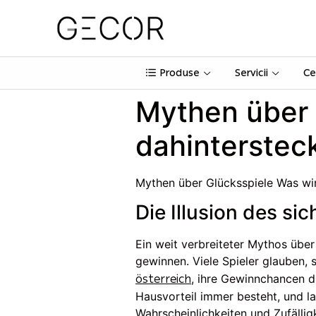
Produse
Servicii
Ce
Mythen über 
dahinterstec
Mythen über Glücksspiele Was wir
Die Illusion des s
Ein weit verbreiteter Mythos über
gewinnen. Viele Spieler glauben,
, ihre Gewinnchancen dr
österreich
Hausvorteil immer besteht, und lan
Wahrscheinlichkeiten und Zufällig