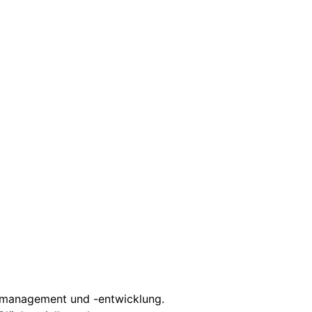
rtmanagement und -entwicklung.