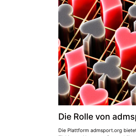
Die Rolle von adms
Die Plattform admsport.org biet