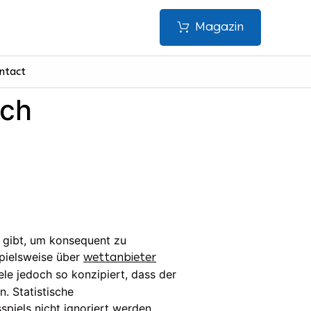
Magazin
ntact
ich
en gibt, um konsequent zu
spielsweise über
wettanbieter
ele jedoch so konzipiert, dass der
n. Statistische
spiels nicht ignoriert werden