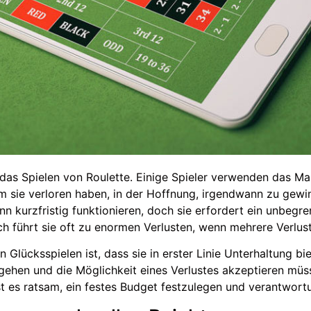
t das Spielen von Roulette. Einige Spieler verwenden das M
m sie verloren haben, in der Hoffnung, irgendwann zu gewin
nn kurzfristig funktionieren, doch sie erfordert ein unbegr
ich führt sie oft zu enormen Verlusten, wenn mehrere Verlus
Glücksspielen ist, dass sie in erster Linie Unterhaltung biet
ngehen und die Möglichkeit eines Verlustes akzeptieren müss
ist es ratsam, ein festes Budget festzulegen und verantwortu