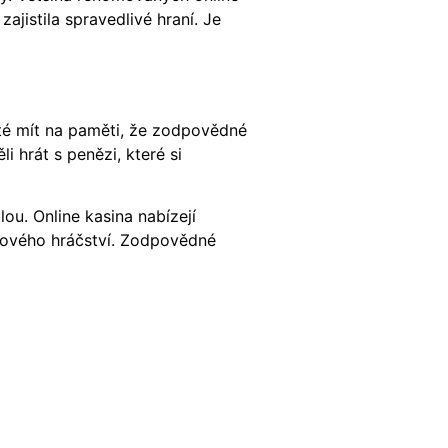
ajistila spravedlivé hraní. Je
ežité mít na paměti, že zodpovědné
i hrát s penězi, které si
ou. Online kasina nabízejí
émového hráčství. Zodpovědné