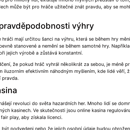
ech může být pro hráče užitečné znát pravdu, aby se mohli
 pravděpodobnosti výhry
e hráči mají určitou šanci na výhru, která se během hry mění
pevně stanovené a nemění se během samotné hry. Napříkla
při jejich výrobě a zůstává konstantní.
ení, že pokud hráč vyhrál několikrát za sebou, je méně p
m iluzorním efektivním náhodným myšlením, kde lidé věří, ž
 pravda.
asina
nášejí revoluci do světa hazardních her. Mnoho lidí se domn
ých kasinech. Ve skutečnosti jsou online kasina regulová
ir play, aby získala licenci.
li být podvedeni nebo že jejich osobní údaje budou ohrože