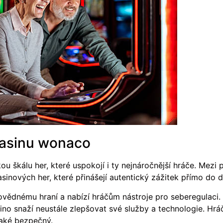
kasinu wonaco
u škálu her, které uspokojí i ty nejnáročnější hráče. Mezi p
asinových her, které přinášejí autentický zážitek přímo do 
vědnému hraní a nabízí hráčům nástroje pro seberegulaci.
ino snaží neustále zlepšovat své služby a technologie. Hráči
také bezpečný.