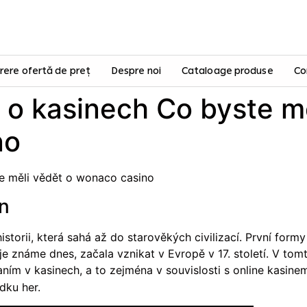
rere ofertă de preț
Despre noi
Cataloage produse
Co
 o kasinech Co byste mě
no
e měli vědět o wonaco casino
n
historii, která sahá až do starověkých civilizací. První form
 je známe dnes, začala vznikat v Evropě v 17. století. V to
ním v kasinech, a to zejména v souvislosti s online kasin
dku her.