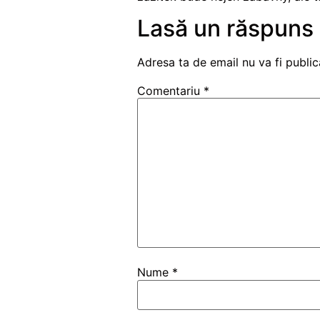
Lasă un răspuns
Adresa ta de email nu va fi public
Comentariu
*
Nume
*