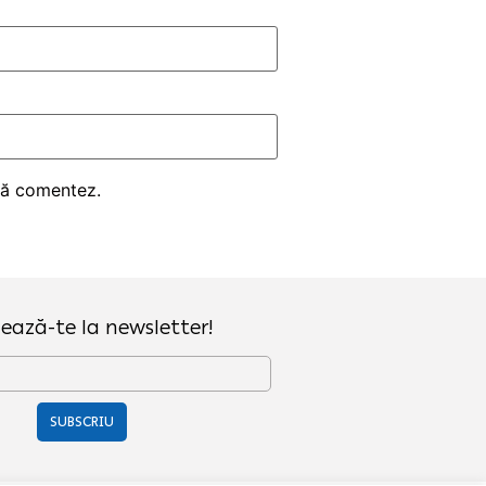
 să comentez.
ează-te la newsletter!
SUBSCRIU