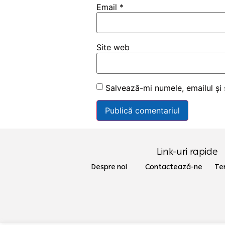
Email
*
Site web
Salvează-mi numele, emailul și 
Link-uri rapide
Despre noi Contactează-ne
Ter