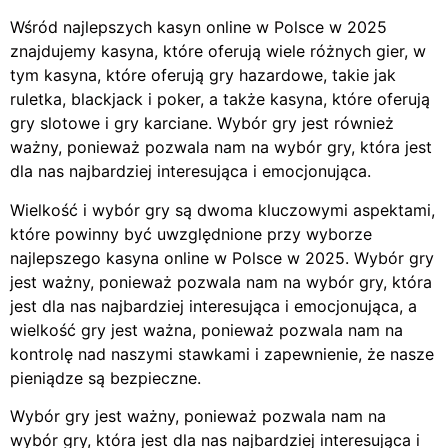
Wśród najlepszych kasyn online w Polsce w 2025
znajdujemy kasyna, które oferują wiele różnych gier, w
tym kasyna, które oferują gry hazardowe, takie jak
ruletka, blackjack i poker, a także kasyna, które oferują
gry slotowe i gry karciane. Wybór gry jest również
ważny, ponieważ pozwala nam na wybór gry, która jest
dla nas najbardziej interesująca i emocjonująca.
Wielkość i wybór gry są dwoma kluczowymi aspektami,
które powinny być uwzględnione przy wyborze
najlepszego kasyna online w Polsce w 2025. Wybór gry
jest ważny, ponieważ pozwala nam na wybór gry, która
jest dla nas najbardziej interesująca i emocjonująca, a
wielkość gry jest ważna, ponieważ pozwala nam na
kontrolę nad naszymi stawkami i zapewnienie, że nasze
pieniądze są bezpieczne.
Wybór gry jest ważny, ponieważ pozwala nam na
wybór gry, która jest dla nas najbardziej interesująca i