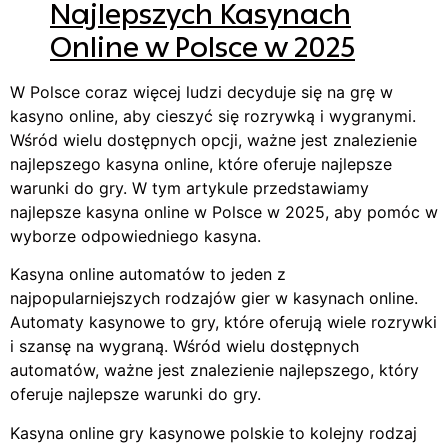
Najlepszych Kasynach
Online w Polsce w 2025
W Polsce coraz więcej ludzi decyduje się na grę w
kasyno online, aby cieszyć się rozrywką i wygranymi.
Wśród wielu dostępnych opcji, ważne jest znalezienie
najlepszego kasyna online, które oferuje najlepsze
warunki do gry. W tym artykule przedstawiamy
najlepsze kasyna online w Polsce w 2025, aby pomóc w
wyborze odpowiedniego kasyna.
Kasyna online automatów to jeden z
najpopularniejszych rodzajów gier w kasynach online.
Automaty kasynowe to gry, które oferują wiele rozrywki
i szansę na wygraną. Wśród wielu dostępnych
automatów, ważne jest znalezienie najlepszego, który
oferuje najlepsze warunki do gry.
Kasyna online gry kasynowe polskie to kolejny rodzaj