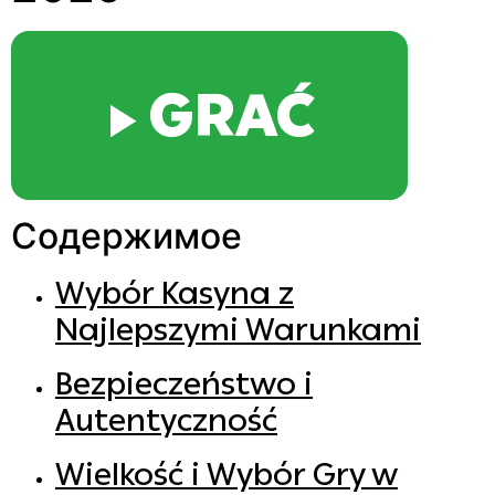
▶️ GRAĆ
Содержимое
Wybór Kasyna z
Najlepszymi Warunkami
Bezpieczeństwo i
Autentyczność
Wielkość i Wybór Gry w