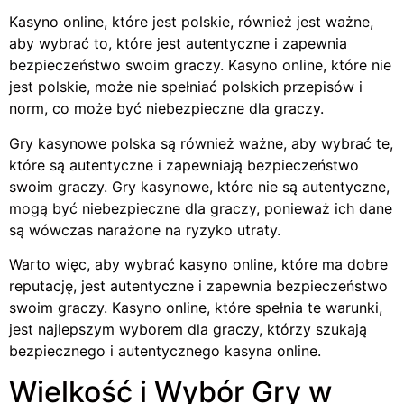
Kasyno online, które jest polskie, również jest ważne,
aby wybrać to, które jest autentyczne i zapewnia
bezpieczeństwo swoim graczy. Kasyno online, które nie
jest polskie, może nie spełniać polskich przepisów i
norm, co może być niebezpieczne dla graczy.
Gry kasynowe polska są również ważne, aby wybrać te,
które są autentyczne i zapewniają bezpieczeństwo
swoim graczy. Gry kasynowe, które nie są autentyczne,
mogą być niebezpieczne dla graczy, ponieważ ich dane
są wówczas narażone na ryzyko utraty.
Warto więc, aby wybrać kasyno online, które ma dobre
reputację, jest autentyczne i zapewnia bezpieczeństwo
swoim graczy. Kasyno online, które spełnia te warunki,
jest najlepszym wyborem dla graczy, którzy szukają
bezpiecznego i autentycznego kasyna online.
Wielkość i Wybór Gry w