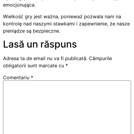
emocjonująca.
Wielkość gry jest ważna, ponieważ pozwala nam na
kontrolę nad naszymi stawkami i zapewnienie, że nasze
pieniądze są bezpieczne.
Lasă un răspuns
Adresa ta de email nu va fi publicată.
Câmpurile
obligatorii sunt marcate cu
*
Comentariu
*