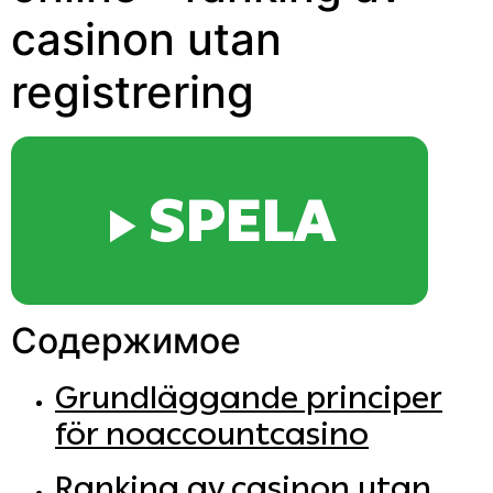
casinon utan
registrering
▶️ SPELA
Содержимое
Grundläggande principer
för noaccountcasino
Ranking av casinon utan