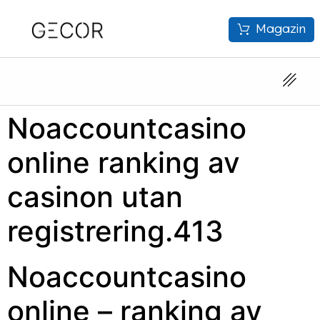
Magazin
Noaccountcasino
online ranking av
casinon utan
registrering.413
Noaccountcasino
online – ranking av