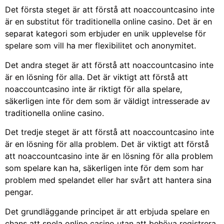
Det första steget är att förstå att noaccountcasino inte
är en substitut för traditionella online casino. Det är en
separat kategori som erbjuder en unik upplevelse för
spelare som vill ha mer flexibilitet och anonymitet.
Det andra steget är att förstå att noaccountcasino inte
är en lösning för alla. Det är viktigt att förstå att
noaccountcasino inte är riktigt för alla spelare,
säkerligen inte för dem som är väldigt intresserade av
traditionella online casino.
Det tredje steget är att förstå att noaccountcasino inte
är en lösning för alla problem. Det är viktigt att förstå
att noaccountcasino inte är en lösning för alla problem
som spelare kan ha, säkerligen inte för dem som har
problem med spelandet eller har svårt att hantera sina
pengar.
Det grundläggande principet är att erbjuda spelare en
chans att spela online casino utan att behöva registrera