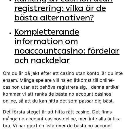
registrering: vilka är de
bästa alternativen?
Kompletterande
information om
noaccountcasino: fördelar
och nackdelar
Om du är på jakt efter ett casino utan konto, är du inte
ensam. Många spelare vill ha en åtkomst till online-
casinon utan att behöva registrera sig. I denna artikel
kommer vi att ranka de bästa no account casinos
online, så att du kan hitta det som passar dig bäst.
Det första steget är att hitta rätt casino. Det finns
många no account casinos online, men inte alla är lika
bra. Vi har gjort en lista över de bästa no account