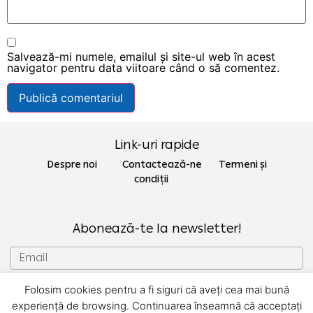
Salvează-mi numele, emailul și site-ul web în acest
navigator pentru data viitoare când o să comentez.
Link-uri rapide
Despre noi Contactează-ne
Termeni și
condiții
Abonează-te la newsletter!
Folosim cookies pentru a fi siguri că aveți cea mai bună
SUBSCRIU
experiență de browsing. Continuarea înseamnă că acceptați