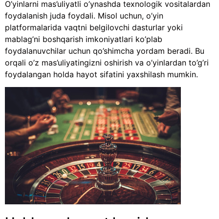
O’yinlarni mas’uliyatli o’ynashda texnologik vositalardan
foydalanish juda foydali. Misol uchun, o’yin
platformalarida vaqtni belgilovchi dasturlar yoki
mablag’ni boshqarish imkoniyatlari ko’plab
foydalanuvchilar uchun qo’shimcha yordam beradi. Bu
orqali o’z mas’uliyatingizni oshirish va o’yinlardan to’g’ri
foydalangan holda hayot sifatini yaxshilash mumkin.