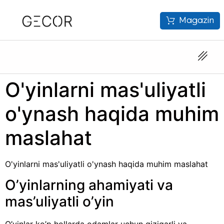
Magazin
O'yinlarni mas'uliyatli
o'ynash haqida muhim
maslahat
O'yinlarni mas'uliyatli o'ynash haqida muhim maslahat
O’yinlarning ahamiyati va
mas’uliyatli o’yin
O’yinlar ko’p hollarda odamlar uchun qiziqarli va