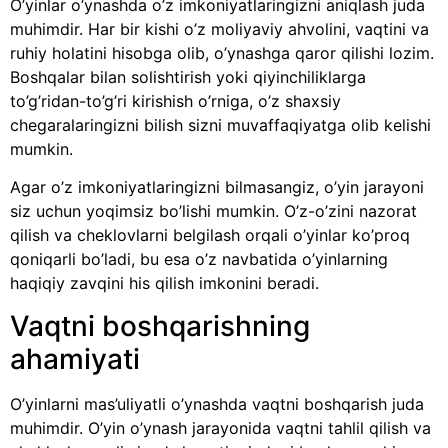
O’yinlar o’ynashda o’z imkoniyatlaringizni aniqlash juda
muhimdir. Har bir kishi o’z moliyaviy ahvolini, vaqtini va
ruhiy holatini hisobga olib, o’ynashga qaror qilishi lozim.
Boshqalar bilan solishtirish yoki qiyinchiliklarga
to’g’ridan-to’g’ri kirishish o’rniga, o’z shaxsiy
chegaralaringizni bilish sizni muvaffaqiyatga olib kelishi
mumkin.
Agar o’z imkoniyatlaringizni bilmasangiz, o’yin jarayoni
siz uchun yoqimsiz bo’lishi mumkin. O’z-o’zini nazorat
qilish va cheklovlarni belgilash orqali o’yinlar ko’proq
qoniqarli bo’ladi, bu esa o’z navbatida o’yinlarning
haqiqiy zavqini his qilish imkonini beradi.
Vaqtni boshqarishning
ahamiyati
O’yinlarni mas’uliyatli o’ynashda vaqtni boshqarish juda
muhimdir. O’yin o’ynash jarayonida vaqtni tahlil qilish va