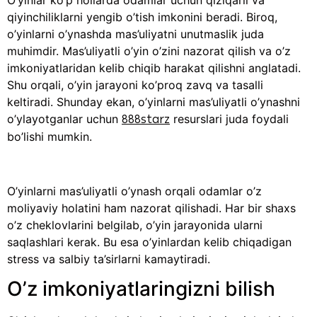
qiyinchiliklarni yengib o’tish imkonini beradi. Biroq,
o’yinlarni o’ynashda mas’uliyatni unutmaslik juda
muhimdir. Mas’uliyatli o’yin o’zini nazorat qilish va o’z
imkoniyatlaridan kelib chiqib harakat qilishni anglatadi.
Shu orqali, o’yin jarayoni ko’proq zavq va tasalli
keltiradi. Shunday ekan, o’yinlarni mas’uliyatli o’ynashni
o’ylayotganlar uchun
resurslari juda foydali
888starz
bo’lishi mumkin.
O’yinlarni mas’uliyatli o’ynash orqali odamlar o’z
moliyaviy holatini ham nazorat qilishadi. Har bir shaxs
o’z cheklovlarini belgilab, o’yin jarayonida ularni
saqlashlari kerak. Bu esa o’yinlardan kelib chiqadigan
stress va salbiy ta’sirlarni kamaytiradi.
O’z imkoniyatlaringizni bilish