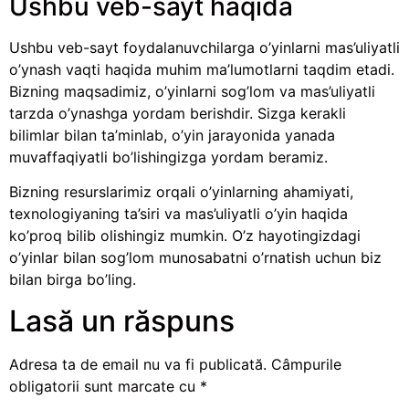
Ushbu veb-sayt haqida
Ushbu veb-sayt foydalanuvchilarga o’yinlarni mas’uliyatli
o’ynash vaqti haqida muhim ma’lumotlarni taqdim etadi.
Bizning maqsadimiz, o’yinlarni sog’lom va mas’uliyatli
tarzda o’ynashga yordam berishdir. Sizga kerakli
bilimlar bilan ta’minlab, o’yin jarayonida yanada
muvaffaqiyatli bo’lishingizga yordam beramiz.
Bizning resurslarimiz orqali o’yinlarning ahamiyati,
texnologiyaning ta’siri va mas’uliyatli o’yin haqida
ko’proq bilib olishingiz mumkin. O’z hayotingizdagi
o’yinlar bilan sog’lom munosabatni o’rnatish uchun biz
bilan birga bo’ling.
Lasă un răspuns
Adresa ta de email nu va fi publicată.
Câmpurile
obligatorii sunt marcate cu
*