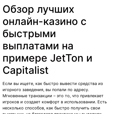
Обзор лучших
онлайн-казино с
быстрыми
выплатами на
примере JetTon и
Capitalist
Если вы ищете, как быстро вывести средства из
игорного заведения, вы попали по адресу.
Мгновенные транзакции – это то, что привлекает
игроков и создает комфорт в использовании. Есть
несколько способов, как быстро получить свои
выигрыши, но благодаря практике мы выделили