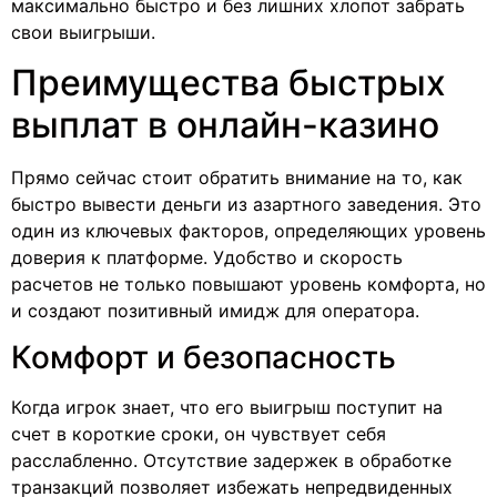
максимально быстро и без лишних хлопот забрать
свои выигрыши.
Преимущества быстрых
выплат в онлайн-казино
Прямо сейчас стоит обратить внимание на то, как
быстро вывести деньги из азартного заведения. Это
один из ключевых факторов, определяющих уровень
доверия к платформе. Удобство и скорость
расчетов не только повышают уровень комфорта, но
и создают позитивный имидж для оператора.
Комфорт и безопасность
Когда игрок знает, что его выигрыш поступит на
счет в короткие сроки, он чувствует себя
расслабленно. Отсутствие задержек в обработке
транзакций позволяет избежать непредвиденных