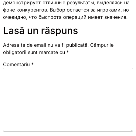
демонстрирует отличные результаты, выделяясь на
фоне конкурентов. Выбор остается за игроками, но
очевидно, что быстрота операций имеет значение.
Lasă un răspuns
Adresa ta de email nu va fi publicată.
Câmpurile
obligatorii sunt marcate cu
*
Comentariu
*