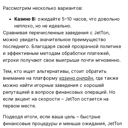
Рассмотрим несколько вариантов:
Казино В:
ожидайте 5–10 часов, что довольно
неплохо, но не идеально.
Сравнивая перечисленные заведения с JetTon,
можно увидеть значительное преимущество
последнего. Благодаря своей прозрачной политике
и эффективным методам обработки платежей,
игроки получают свои выигрыши почти мгновенно.
Тем, кто ищет альтернативы, стоит обратить
внимание на платформу
, где также
казино онлайн
можно найти игорные заведения с хорошей
репутацией в вопросе финансовых операций. Но
если акцент на скорости – JetTon остается на
первом месте.
Подводя итоги, если ваша цель – быстрые
финансовые процедуры и меньше ожидания, JetTon