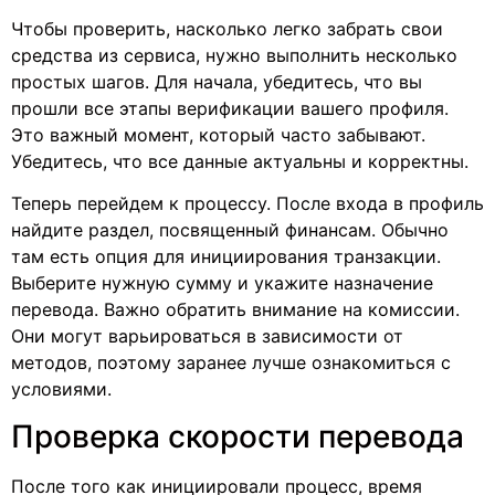
Чтобы проверить, насколько легко забрать свои
средства из сервиса, нужно выполнить несколько
простых шагов. Для начала, убедитесь, что вы
прошли все этапы верификации вашего профиля.
Это важный момент, который часто забывают.
Убедитесь, что все данные актуальны и корректны.
Теперь перейдем к процессу. После входа в профиль
найдите раздел, посвященный финансам. Обычно
там есть опция для инициирования транзакции.
Выберите нужную сумму и укажите назначение
перевода. Важно обратить внимание на комиссии.
Они могут варьироваться в зависимости от
методов, поэтому заранее лучше ознакомиться с
условиями.
Проверка скорости перевода
После того как инициировали процесс, время