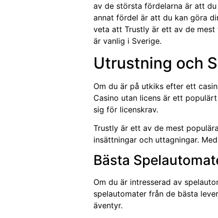
av de största fördelarna är att d
annat fördel är att du kan göra din
veta att Trustly är ett av de mest
är vanlig i Sverige.
Utrustning och 
Om du är på utkiks efter ett casin
Casino utan licens är ett populär
sig för licenskrav.
Trustly är ett av de mest populär
insättningar och uttagningar. Med 
Bästa Spelautomat
Om du är intresserad av spelautoma
spelautomater från de bästa levera
äventyr.