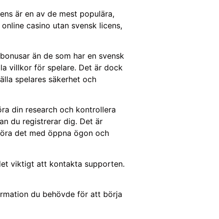
icens är en av de mest populära,
 online casino utan svensk licens,
h bonusar än de som har en svensk
a villkor för spelare. Det är dock
tälla spelares säkerhet och
öra din research och kontrollera
an du registrerar dig. Det är
tt göra det med öppna ögon och
det viktigt att kontakta supporten.
formation du behövde för att börja