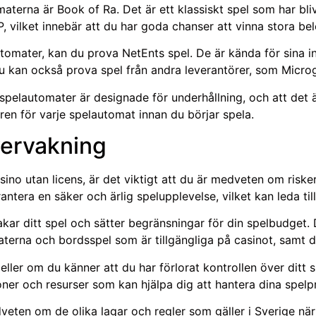
terna är Book of Ra. Det är ett klassiskt spel som har bli
, vilket innebär att du har goda chanser att vinna stora be
omater, kan du prova NetEnts spel. De är kända för sina in
 kan också prova spel från andra leverantörer, som Micro
spelautomater är designade för underhållning, och att det är 
koren för varje spelautomat innan du börjar spela.
ervakning
asino utan licens, är det viktigt att du är medveten om ris
antera en säker och ärlig spelupplevelse, vilket kan leda till
akar ditt spel och sätter begränsningar för din spelbudget. 
rna och bordsspel som är tillgängliga på casinot, samt der
ler om du känner att du har förlorat kontrollen över ditt sp
oner och resurser som kan hjälpa dig att hantera dina spel
veten om de olika lagar och regler som gäller i Sverige när d