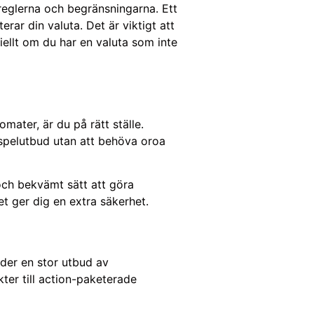
 reglerna och begränsningarna. Ett
erar din valuta. Det är viktigt att
iellt om du har en valuta som inte
mater, är du på rätt ställe.
 spelutbud utan att behöva oroa
och bekvämt sätt att göra
et ger dig en extra säkerhet.
uder en stor utbud av
kter till action-paketerade