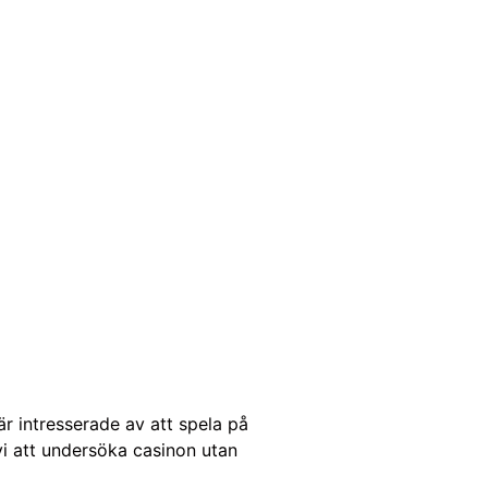
är intresserade av att spela på
vi att undersöka casinon utan