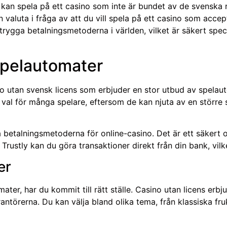
u kan spela på ett casino som inte är bundet av de svenska
 valuta i fråga av att du vill spela på ett casino som accept
 trygga betalningsmetoderna i världen, vilket är säkert spec
Spelautomater
o utan svensk licens som erbjuder en stor utbud av spelauto
t val för många spelare, eftersom de kan njuta av en större
a betalningsmetoderna för online-casino. Det är ett säkert 
Trustly kan du göra transaktioner direkt från din bank, vilk
er
ter, har du kommit till rätt ställe. Casino utan licens erbj
ntörerna. Du kan välja bland olika tema, från klassiska fru