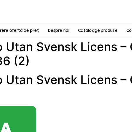
rere ofertă de preț
Despre noi
Cataloage produse
Co
o Utan Svensk Licens – 
6 (2)
o Utan Svensk Licens – 
LA