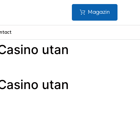
Magazin
ntact
Casino utan
Casino utan