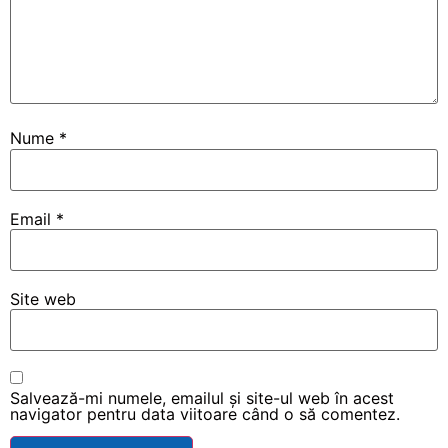
Nume
*
Email
*
Site web
Salvează-mi numele, emailul și site-ul web în acest
navigator pentru data viitoare când o să comentez.