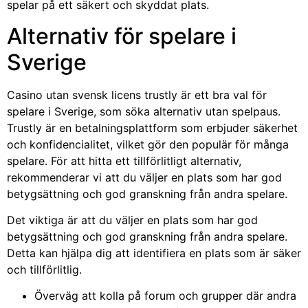
spelar på ett säkert och skyddat plats.
Alternativ för spelare i
Sverige
Casino utan svensk licens trustly är ett bra val för
spelare i Sverige, som söka alternativ utan spelpaus.
Trustly är en betalningsplattform som erbjuder säkerhet
och konfidencialitet, vilket gör den populär för många
spelare. För att hitta ett tillförlitligt alternativ,
rekommenderar vi att du väljer en plats som har god
betygsättning och god granskning från andra spelare.
Det viktiga är att du väljer en plats som har god
betygsättning och god granskning från andra spelare.
Detta kan hjälpa dig att identifiera en plats som är säker
och tillförlitlig.
Överväg att kolla på forum och grupper där andra