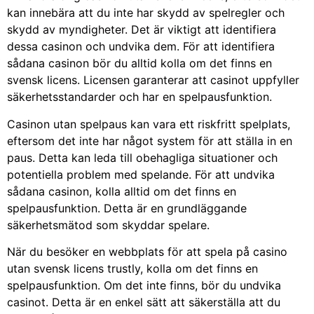
kan innebära att du inte har skydd av spelregler och
skydd av myndigheter. Det är viktigt att identifiera
dessa casinon och undvika dem. För att identifiera
sådana casinon bör du alltid kolla om det finns en
svensk licens. Licensen garanterar att casinot uppfyller
säkerhetsstandarder och har en spelpausfunktion.
Casinon utan spelpaus kan vara ett riskfritt spelplats,
eftersom det inte har något system för att ställa in en
paus. Detta kan leda till obehagliga situationer och
potentiella problem med spelande. För att undvika
sådana casinon, kolla alltid om det finns en
spelpausfunktion. Detta är en grundläggande
säkerhetsmätod som skyddar spelare.
När du besöker en webbplats för att spela på casino
utan svensk licens trustly, kolla om det finns en
spelpausfunktion. Om det inte finns, bör du undvika
casinot. Detta är en enkel sätt att säkerställa att du