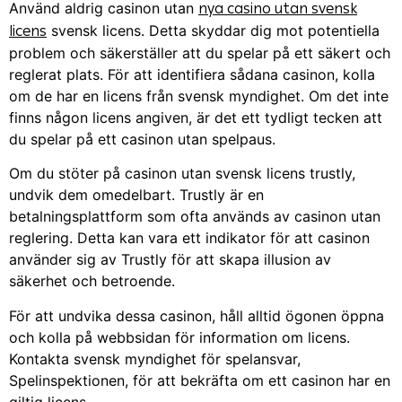
Använd aldrig casinon utan
nya casino utan svensk
svensk licens. Detta skyddar dig mot potentiella
licens
problem och säkerställer att du spelar på ett säkert och
reglerat plats. För att identifiera sådana casinon, kolla
om de har en licens från svensk myndighet. Om det inte
finns någon licens angiven, är det ett tydligt tecken att
du spelar på ett casinon utan spelpaus.
Om du stöter på casinon utan svensk licens trustly,
undvik dem omedelbart. Trustly är en
betalningsplattform som ofta används av casinon utan
reglering. Detta kan vara ett indikator för att casinon
använder sig av Trustly för att skapa illusion av
säkerhet och betroende.
För att undvika dessa casinon, håll alltid ögonen öppna
och kolla på webbsidan för information om licens.
Kontakta svensk myndighet för spelansvar,
Spelinspektionen, för att bekräfta om ett casinon har en
giltig licens.