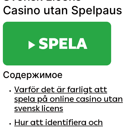
Casino utan Spelpaus
▶️ SPELA
Содержимое
Varför det är farligt att
spela på online casino utan
svensk licens
Hur att identifiera och