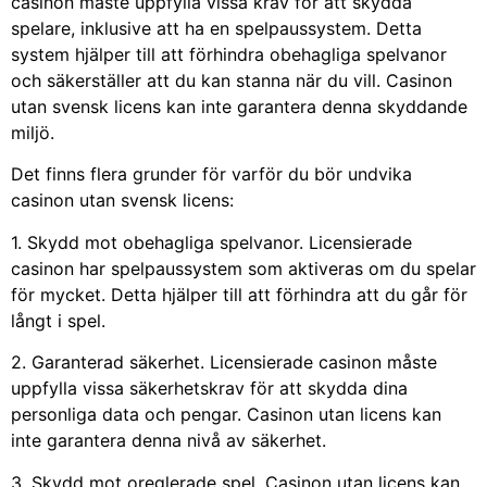
casinon måste uppfylla vissa krav för att skydda
spelare, inklusive att ha en spelpaussystem. Detta
system hjälper till att förhindra obehagliga spelvanor
och säkerställer att du kan stanna när du vill. Casinon
utan svensk licens kan inte garantera denna skyddande
miljö.
Det finns flera grunder för varför du bör undvika
casinon utan svensk licens:
1. Skydd mot obehagliga spelvanor. Licensierade
casinon har spelpaussystem som aktiveras om du spelar
för mycket. Detta hjälper till att förhindra att du går för
långt i spel.
2. Garanterad säkerhet. Licensierade casinon måste
uppfylla vissa säkerhetskrav för att skydda dina
personliga data och pengar. Casinon utan licens kan
inte garantera denna nivå av säkerhet.
3. Skydd mot oreglerade spel. Casinon utan licens kan