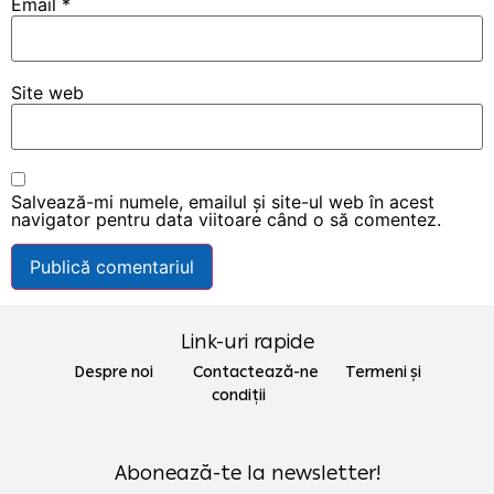
Email
*
Site web
Salvează-mi numele, emailul și site-ul web în acest
navigator pentru data viitoare când o să comentez.
Link-uri rapide
Despre noi Contactează-ne
Termeni și
condiții
Abonează-te la newsletter!