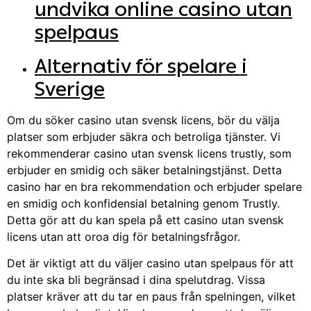
undvika online casino utan
spelpaus
Alternativ för spelare i
Sverige
Om du söker casino utan svensk licens, bör du välja
platser som erbjuder säkra och betroliga tjänster. Vi
rekommenderar casino utan svensk licens trustly, som
erbjuder en smidig och säker betalningstjänst. Detta
casino har en bra rekommendation och erbjuder spelare
en smidig och konfidensial betalning genom Trustly.
Detta gör att du kan spela på ett casino utan svensk
licens utan att oroa dig för betalningsfrågor.
Det är viktigt att du väljer casino utan spelpaus för att
du inte ska bli begränsad i dina spelutdrag. Vissa
platser kräver att du tar en paus från spelningen, vilket