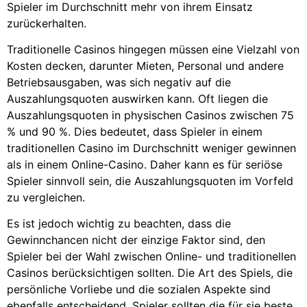
Spieler im Durchschnitt mehr von ihrem Einsatz
zurückerhalten.
Traditionelle Casinos hingegen müssen eine Vielzahl von
Kosten decken, darunter Mieten, Personal und andere
Betriebsausgaben, was sich negativ auf die
Auszahlungsquoten auswirken kann. Oft liegen die
Auszahlungsquoten in physischen Casinos zwischen 75
% und 90 %. Dies bedeutet, dass Spieler in einem
traditionellen Casino im Durchschnitt weniger gewinnen
als in einem Online-Casino. Daher kann es für seriöse
Spieler sinnvoll sein, die Auszahlungsquoten im Vorfeld
zu vergleichen.
Es ist jedoch wichtig zu beachten, dass die
Gewinnchancen nicht der einzige Faktor sind, den
Spieler bei der Wahl zwischen Online- und traditionellen
Casinos berücksichtigen sollten. Die Art des Spiels, die
persönliche Vorliebe und die sozialen Aspekte sind
ebenfalls entscheidend. Spieler sollten die für sie beste