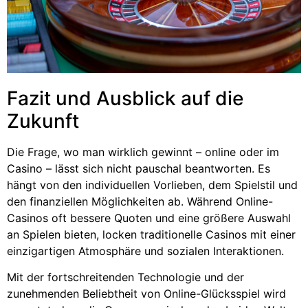
Fazit und Ausblick auf die
Zukunft
Die Frage, wo man wirklich gewinnt – online oder im
Casino – lässt sich nicht pauschal beantworten. Es
hängt von den individuellen Vorlieben, dem Spielstil und
den finanziellen Möglichkeiten ab. Während Online-
Casinos oft bessere Quoten und eine größere Auswahl
an Spielen bieten, locken traditionelle Casinos mit einer
einzigartigen Atmosphäre und sozialen Interaktionen.
Mit der fortschreitenden Technologie und der
zunehmenden Beliebtheit von Online-Glücksspiel wird