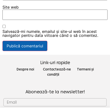
Site web
Salvează-mi numele, emailul și site-ul web în acest
navigator pentru data viitoare când o să comentez.
Link-uri rapide
Despre noi Contactează-ne
Termeni și
condiții
Abonează-te la newsletter!