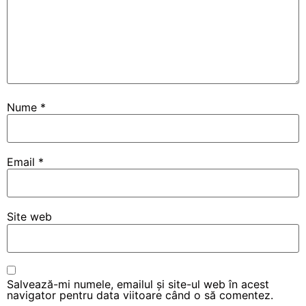
Nume
*
Email
*
Site web
Salvează-mi numele, emailul și site-ul web în acest
navigator pentru data viitoare când o să comentez.