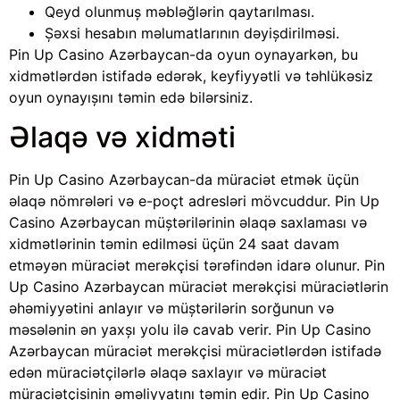
Qeyd olunmuş məbləğlərin qaytarılması.
Şəxsi hesabın məlumatlarının dəyişdirilməsi.
Pin Up Casino Azərbaycan-da oyun oynayarkən, bu
xidmətlərdən istifadə edərək, keyfiyyətli və təhlükəsiz
oyun oynayışını təmin edə bilərsiniz.
Əlaqə və xidməti
Pin Up Casino Azərbaycan-da müraciət etmək üçün
əlaqə nömrələri və e-poçt adresləri mövcuddur. Pin Up
Casino Azərbaycan müştərilərinin əlaqə saxlaması və
xidmətlərinin təmin edilməsi üçün 24 saat davam
etməyən müraciət merəkçisi tərəfindən idarə olunur. Pin
Up Casino Azərbaycan müraciət merəkçisi müraciətlərin
əhəmiyyətini anlayır və müştərilərin sorğunun və
məsələnin ən yaxşı yolu ilə cavab verir. Pin Up Casino
Azərbaycan müraciət merəkçisi müraciətlərdən istifadə
edən müraciətçilərlə əlaqə saxlayır və müraciət
müraciətçisinin əməliyyatını təmin edir. Pin Up Casino