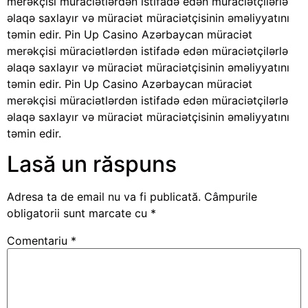
merəkçisi müraciətlərdən istifadə edən müraciətçilərlə
əlaqə saxlayır və müraciət müraciətçisinin əməliyyatını
təmin edir. Pin Up Casino Azərbaycan müraciət
merəkçisi müraciətlərdən istifadə edən müraciətçilərlə
əlaqə saxlayır və müraciət müraciətçisinin əməliyyatını
təmin edir. Pin Up Casino Azərbaycan müraciət
merəkçisi müraciətlərdən istifadə edən müraciətçilərlə
əlaqə saxlayır və müraciət müraciətçisinin əməliyyatını
təmin edir.
Lasă un răspuns
Adresa ta de email nu va fi publicată.
Câmpurile
obligatorii sunt marcate cu
*
Comentariu
*