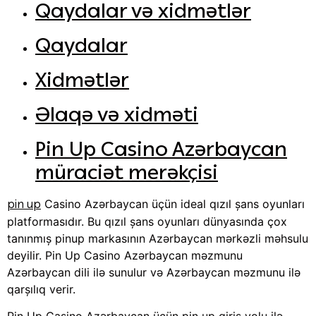
Qaydalar və xidmətlər
Qaydalar
Xidmətlər
Əlaqə və xidməti
Pin Up Casino Azərbaycan
müraciət merəkçisi
Casino Azərbaycan üçün ideal qızıl şans oyunları
pin up
platformasıdır. Bu qızıl şans oyunları dünyasında çox
tanınmış pinup markasının Azərbaycan mərkəzli məhsulu
deyilir. Pin Up Casino Azərbaycan məzmunu
Azərbaycan dili ilə sunulur və Azərbaycan məzmunu ilə
qarşılıq verir.