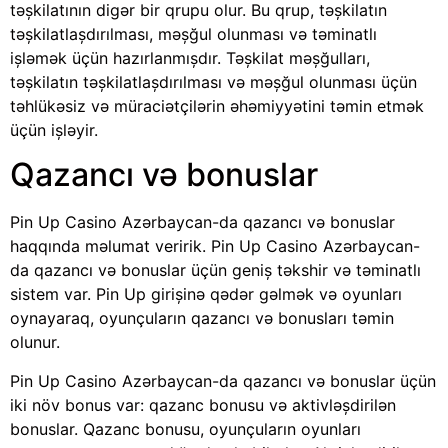
təşkilatının digər bir qrupu olur. Bu qrup, təşkilatın
təşkilatlaşdırılması, məşğul olunması və təminatlı
işləmək üçün hazırlanmışdır. Təşkilat məşğulları,
təşkilatın təşkilatlaşdırılması və məşğul olunması üçün
təhlükəsiz və müraciətçilərin əhəmiyyətini təmin etmək
üçün işləyir.
Qazancı və bonuslar
Pin Up Casino Azərbaycan-da qazancı və bonuslar
haqqında məlumat veririk. Pin Up Casino Azərbaycan-
da qazancı və bonuslar üçün geniş təkshir və təminatlı
sistem var. Pin Up girişinə qədər gəlmək və oyunları
oynayaraq, oyunçuların qazancı və bonusları təmin
olunur.
Pin Up Casino Azərbaycan-da qazancı və bonuslar üçün
iki növ bonus var: qazanc bonusu və aktivləşdirilən
bonuslar. Qazanc bonusu, oyunçuların oyunları