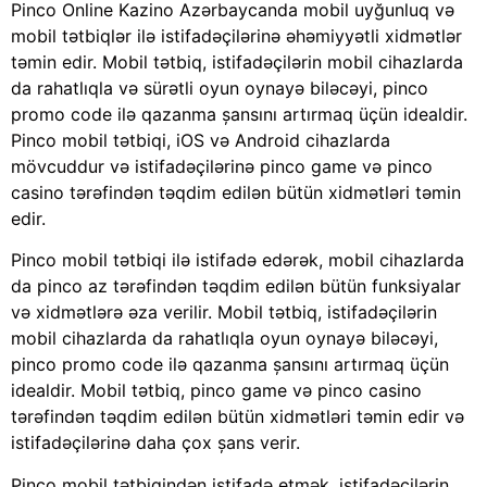
Pinco Online Kazino Azərbaycanda mobil uyğunluq və
mobil tətbiqlər ilə istifadəçilərinə əhəmiyyətli xidmətlər
təmin edir. Mobil tətbiq, istifadəçilərin mobil cihazlarda
da rahatlıqla və sürətli oyun oynayə biləcəyi, pinco
promo code ilə qazanma şansını artırmaq üçün idealdir.
Pinco mobil tətbiqi, iOS və Android cihazlarda
mövcuddur və istifadəçilərinə pinco game və pinco
casino tərəfindən təqdim edilən bütün xidmətləri təmin
edir.
Pinco mobil tətbiqi ilə istifadə edərək, mobil cihazlarda
da pinco az tərəfindən təqdim edilən bütün funksiyalar
və xidmətlərə əza verilir. Mobil tətbiq, istifadəçilərin
mobil cihazlarda da rahatlıqla oyun oynayə biləcəyi,
pinco promo code ilə qazanma şansını artırmaq üçün
idealdir. Mobil tətbiq, pinco game və pinco casino
tərəfindən təqdim edilən bütün xidmətləri təmin edir və
istifadəçilərinə daha çox şans verir.
Pinco mobil tətbiqindən istifadə etmək, istifadəçilərin