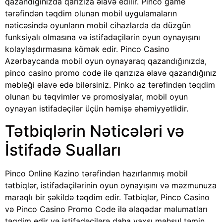
qazandığınızda qarızıza əlavə edilir. Pinco game
tərəfindən təqdim olunan mobil uygulamaların
nəticəsində oyunların mobil cihazlarda da düzgün
funksiyalı olmasına və istifadəçilərin oyun oynayışını
kolaylaşdırmasına kömək edir. Pinco Casino
Azərbaycanda mobil oyun oynayaraq qazandığınızda,
pinco casino promo code ilə qarızıza əlavə qazandığınız
məbləği əlavə edə bilərsiniz. Pinko az tərəfindən təqdim
olunan bu təqvimlər və promosiyalar, mobil oyun
oynayan istifadəçilər üçün həmişə əhəmiyyətlidir.
Tətbiqlərin Nəticələri və
İstifadə Sualları
Pinco Online Kazino tərəfindən hazırlanmış mobil
tətbiqlər, istifadəçilərinin oyun oynayışını və məzmunuza
maraqlı bir şəkildə təqdim edir. Tətbiqlər, Pinco Casino
və Pinco Casino Promo Code ilə əlaqədar məlumatları
təqdim edir və istifadəçilərə daha yaxşı məhsul təmin