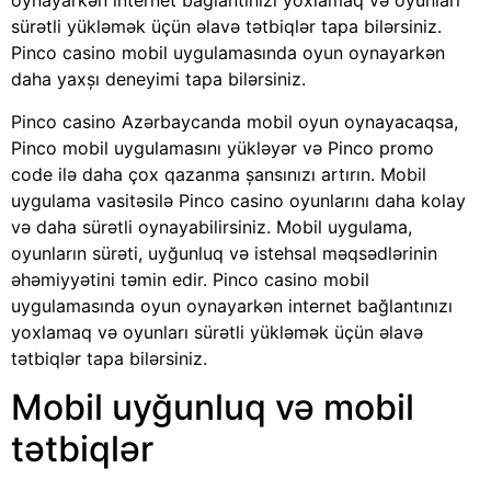
oynayarkən internet bağlantınızı yoxlamaq və oyunları
sürətli yükləmək üçün əlavə tətbiqlər tapa bilərsiniz.
Pinco casino mobil uygulamasında oyun oynayarkən
daha yaxşı deneyimi tapa bilərsiniz.
Pinco casino Azərbaycanda mobil oyun oynayacaqsa,
Pinco mobil uygulamasını yükləyər və Pinco promo
code ilə daha çox qazanma şansınızı artırın. Mobil
uygulama vasitəsilə Pinco casino oyunlarını daha kolay
və daha sürətli oynayabilirsiniz. Mobil uygulama,
oyunların sürəti, uyğunluq və istehsal məqsədlərinin
əhəmiyyətini təmin edir. Pinco casino mobil
uygulamasında oyun oynayarkən internet bağlantınızı
yoxlamaq və oyunları sürətli yükləmək üçün əlavə
tətbiqlər tapa bilərsiniz.
Mobil uyğunluq və mobil
tətbiqlər