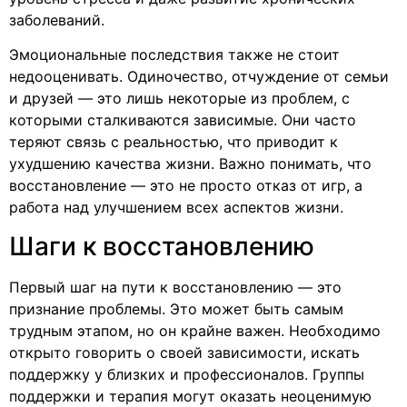
заболеваний.
Эмоциональные последствия также не стоит
недооценивать. Одиночество, отчуждение от семьи
и друзей — это лишь некоторые из проблем, с
которыми сталкиваются зависимые. Они часто
теряют связь с реальностью, что приводит к
ухудшению качества жизни. Важно понимать, что
восстановление — это не просто отказ от игр, а
работа над улучшением всех аспектов жизни.
Шаги к восстановлению
Первый шаг на пути к восстановлению — это
признание проблемы. Это может быть самым
трудным этапом, но он крайне важен. Необходимо
открыто говорить о своей зависимости, искать
поддержку у близких и профессионалов. Группы
поддержки и терапия могут оказать неоценимую