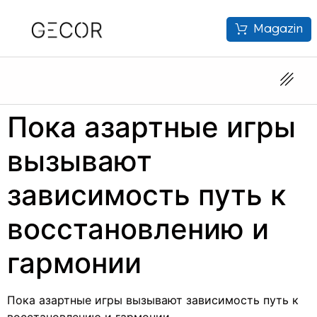
Magazin
Пока азартные игры
вызывают
зависимость путь к
восстановлению и
гармонии
Пока азартные игры вызывают зависимость путь к
восстановлению и гармонии