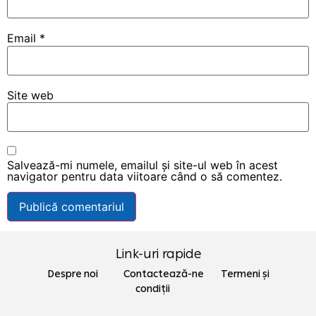
Email
*
Site web
Salvează-mi numele, emailul și site-ul web în acest
navigator pentru data viitoare când o să comentez.
Link-uri rapide
Despre noi Contactează-ne
Termeni și
condiții