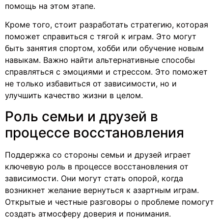
помощь на этом этапе.
Кроме того, стоит разработать стратегию, которая
поможет справиться с тягой к играм. Это могут
быть занятия спортом, хобби или обучение новым
навыкам. Важно найти альтернативные способы
справляться с эмоциями и стрессом. Это поможет
не только избавиться от зависимости, но и
улучшить качество жизни в целом.
Роль семьи и друзей в
процессе восстановления
Поддержка со стороны семьи и друзей играет
ключевую роль в процессе восстановления от
зависимости. Они могут стать опорой, когда
возникнет желание вернуться к азартным играм.
Открытые и честные разговоры о проблеме помогут
создать атмосферу доверия и понимания.