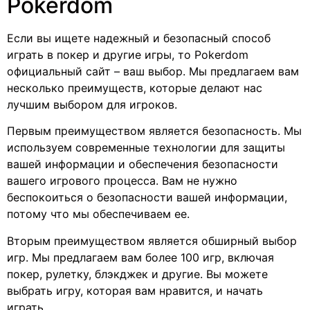
Pokerdom
Если вы ищете надежный и безопасный способ
играть в покер и другие игры, то Pokerdom
официальный сайт – ваш выбор. Мы предлагаем вам
несколько преимуществ, которые делают нас
лучшим выбором для игроков.
Первым преимуществом является безопасность. Мы
используем современные технологии для защиты
вашей информации и обеспечения безопасности
вашего игрового процесса. Вам не нужно
беспокоиться о безопасности вашей информации,
потому что мы обеспечиваем ее.
Вторым преимуществом является обширный выбор
игр. Мы предлагаем вам более 100 игр, включая
покер, рулетку, блэкджек и другие. Вы можете
выбрать игру, которая вам нравится, и начать
играть.