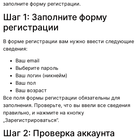
заполните форму регистрации.
Шаг 1: Заполните форму
регистрации
В форме регистрации вам нужно ввести следующие
сведения:
Ваш email
Выберите пароль
Ваш логин (никнейм)
Ваш пол
Ваш возраст
Все поля формы регистрации обязательны для
заполнения. Проверьте, что вы ввели все сведения
правильно, и нажмите на кнопку
„Зарегистрироваться”.
Шаг 2: Проверка аккаунта