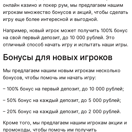
онлайн казино и покер рум, мы предлагаем нашим
игрокам множество бонусов и акций, чтобы сделать
игру еще более интересной и выгодной.
Например, новый игрок может получить 100% бонус
на свой первый депозит, до 10 000 рублей. Это
отличный способ начать игру и испытать наши игры.
Бонусы для новых игроков
Мы предлагаем нашим новым игрокам несколько
бонусов, чтобы помочь им начать игру:
– 100% бонус на первый депозит, до 10 000 рублей;
– 50% бонус на каждый депозит, до 5 000 рублей;
– 20% бонус на каждый депозит, до 2 000 рублей.
Кроме того, мы предлагаем нашим игрокам акции и
промокоды, чтобы помочь им получить