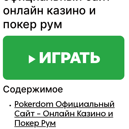
онлайн казино и
покер рум
▶️ ИГРАТЬ
Содержимое
Pokerdom Официальный
Сайт – Онлайн Казино и
Покер Рум