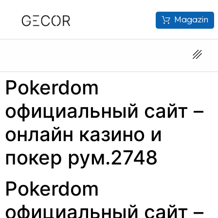
Magazin
Pokerdom
официальный сайт –
онлайн казино и
покер рум.2748
Pokerdom
официальный сайт –