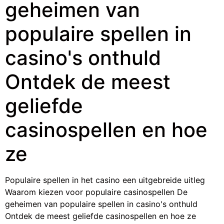
geheimen van
populaire spellen in
casino's onthuld
Ontdek de meest
geliefde
casinospellen en hoe
ze
Populaire spellen in het casino een uitgebreide uitleg
Waarom kiezen voor populaire casinospellen De
geheimen van populaire spellen in casino's onthuld
Ontdek de meest geliefde casinospellen en hoe ze