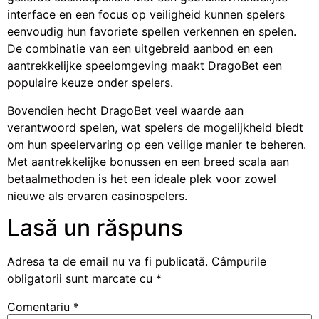
interface en een focus op veiligheid kunnen spelers
eenvoudig hun favoriete spellen verkennen en spelen.
De combinatie van een uitgebreid aanbod en een
aantrekkelijke speelomgeving maakt DragoBet een
populaire keuze onder spelers.
Bovendien hecht DragoBet veel waarde aan
verantwoord spelen, wat spelers de mogelijkheid biedt
om hun speelervaring op een veilige manier te beheren.
Met aantrekkelijke bonussen en een breed scala aan
betaalmethoden is het een ideale plek voor zowel
nieuwe als ervaren casinospelers.
Lasă un răspuns
Adresa ta de email nu va fi publicată.
Câmpurile
obligatorii sunt marcate cu
*
Comentariu
*