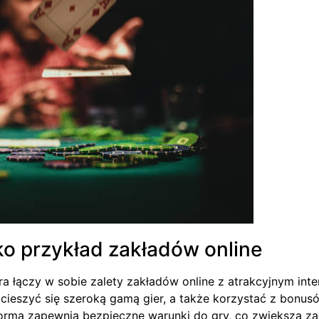
o przykład zakładów online
ra łączy w sobie zalety zakładów online z atrakcyjnym int
eszyć się szeroką gamą gier, a także korzystać z bonusów
orma zapewnia bezpieczne warunki do gry, co zwiększa za