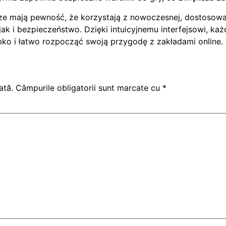
ze mają pewność, że korzystają z nowoczesnej, dostosowan
ak i bezpieczeństwo. Dzięki intuicyjnemu interfejsowi, ka
o i łatwo rozpocząć swoją przygodę z zakładami online.
ată.
Câmpurile obligatorii sunt marcate cu
*