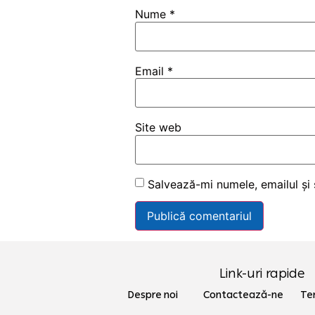
Nume
*
Email
*
Site web
Salvează-mi numele, emailul și 
Link-uri rapide
Despre noi Contactează-ne
Ter