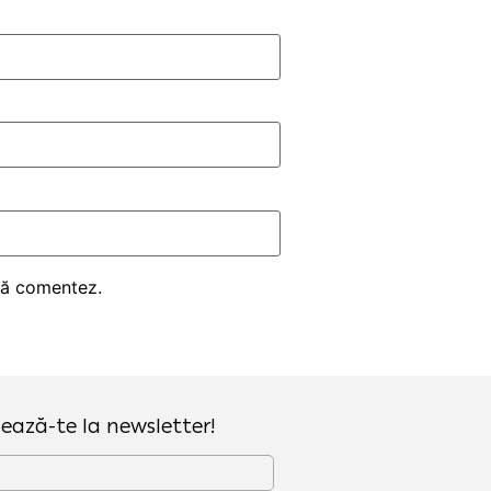
 să comentez.
ează-te la newsletter!