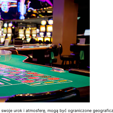
 swoje urok i atmosferę, mogą być ograniczone geograficz