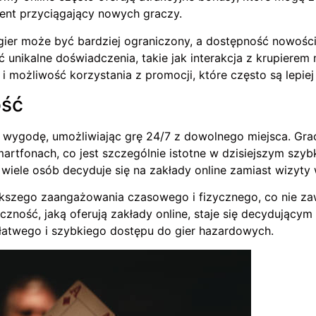
ment przyciągający nowych graczy.
gier może być bardziej ograniczony, a dostępność nowośc
unikalne doświadczenia, takie jak interakcja z krupierem 
i możliwość korzystania z promocji, które często są lepi
ość
ą wygodę, umożliwiając grę 24/7 z dowolnego miejsca. Gr
artfonach, co jest szczególnie istotne w dzisiejszym szyb
iele osób decyduje się na zakłady online zamiast wizyty 
szego zaangażowania czasowego i fizycznego, co nie zaw
yczność, jaką oferują zakłady online, staje się decydującym
łatwego i szybkiego dostępu do gier hazardowych.