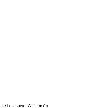
nie i czasowo. Wiele osób