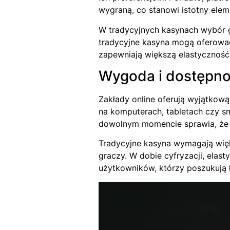
wygraną, co stanowi istotny ele
W tradycyjnych kasynach wybór 
tradycyjne kasyna mogą oferować 
zapewniają większą elastyczność 
Wygoda i dostępn
Zakłady online oferują wyjątkow
na komputerach, tabletach czy sm
dowolnym momencie sprawia, że w
Tradycyjne kasyna wymagają więk
graczy. W dobie cyfryzacji, elast
użytkowników, którzy poszukują 