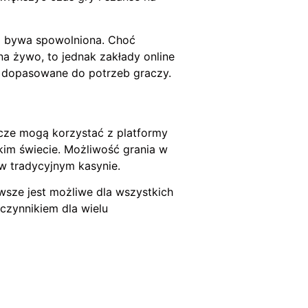
i bywa spowolniona. Choć
na żywo, to jednak zakłady online
ej dopasowane do potrzeb graczy.
acze mogą korzystać z platformy
kim świecie. Możliwość grania w
w tradycyjnym kasynie.
sze jest możliwe dla wszystkich
 czynnikiem dla wielu