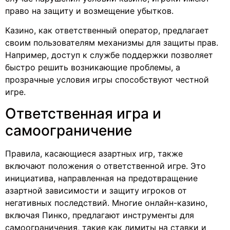
право на защиту и возмещение убытков.
Казино, как ответственный оператор, предлагает
своим пользователям механизмы для защиты прав.
Например, доступ к службе поддержки позволяет
быстро решить возникающие проблемы, а
прозрачные условия игры способствуют честной
игре.
Ответственная игра и
самоограничение
Правила, касающиеся азартных игр, также
включают положения о ответственной игре. Это
инициатива, направленная на предотвращение
азартной зависимости и защиту игроков от
негативных последствий. Многие онлайн-казино,
включая Пинко, предлагают инструменты для
самоограничения, такие как лимиты на ставки и