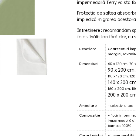
impermeabilă Terry va sta fi
Protecția de saltea absoarbe
împiedică migrarea acestora 
Întreținere :
recomandăm spă
folosi înălbitori fără clor, nu
Descriere
Cearceafuri impe
margini, lavabil
Dimensiuni
60 x 120 cm, 70 
90 x 200 cm,
110 x 120 cm, 12
140 x 200 cm
160 x 200 cm, 1
200 x 200 c
Ambalare
– colectiv la sac
Compoziție
– flotir imperm
impermeabilă din
bumbac 100%
Caracteristici
– impermeabilă, 