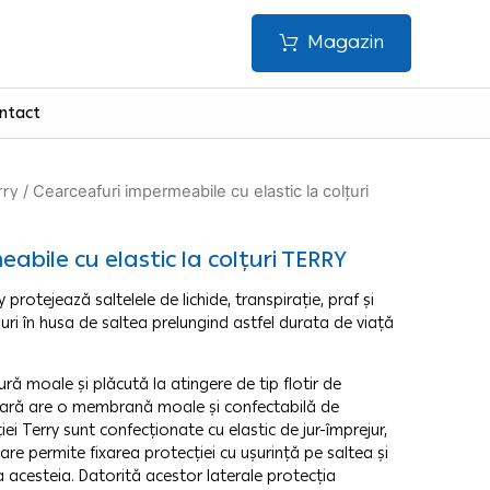
Magazin
ntact
rry
/ Cearceafuri impermeabile cu elastic la colțuri
abile cu elastic la colțuri TERRY
 protejează saltelele de lichide, transpirație, praf și
suri în husa de saltea prelungind astfel durata de viață
ră moale și plăcută la atingere de tip flotir de
oară are o membrană moale și confectabilă de
iei Terry sunt confecționate cu elastic de jur-împrejur,
are permite fixarea protecției cu ușurință pe saltea și
 acesteia. Datorită acestor laterale protecția