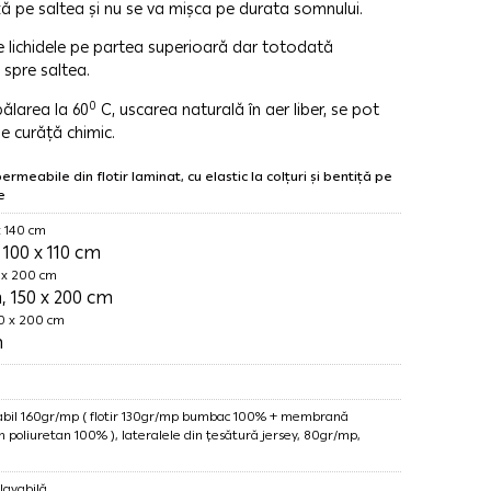
xă pe saltea și nu se va mișca pe durata somnului.
 lichidele pe partea superioară dar totodată
spre saltea.
0
larea la 60
C, uscarea naturală în aer liber, se pot
 se curăță chimic.
rmeabile din flotir laminat, cu elastic la colțuri și bentiță pe
e
x 140 cm
 100 x 110 cm
0 x 200 cm
, 150 x 200 cm
80 x 200 cm
m
eabil 160gr/mp ( flotir 130gr/mp bumbac 100% + membrană
 poliuretan 100% ), lateralele din țesătură jersey, 80gr/mp,
lavabilă