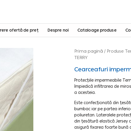
rere ofertă de preț
Despre noi
Cataloage produse
Co
Prima pagină
/
Produse Te
TERRY
Cearceafuri imperme
Protecțiile impermeabile Terry
împiedică infiltrarea de miro
a acesteia.
Este confecționată din țesătu
bumbac iar pe partea inferi
poliuretan. Lateralele protecț
din țesătură elastică Jersey c
asigură fixarea foarte bună a