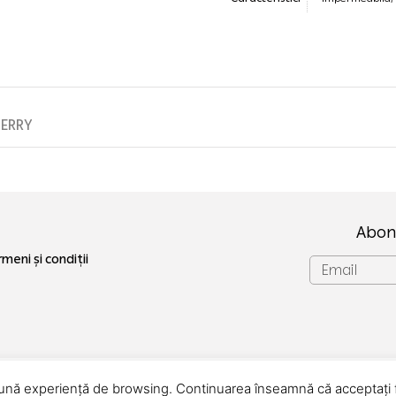
TERRY
Abon
meni și condiții
 bună experiență de browsing. Continuarea înseamnă că acceptați f