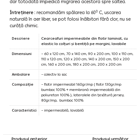
dar totodată împiedică migrarea acestora spre saltea.
0
Întreținere :
recomandăm spălarea la 60
C, uscarea
naturală în aer liber, se pot folosi înălbitori fără clor, nu se
curăță chimic.
Descriere
Cearceafuri impermeabile din flotir laminat, cu
elastic la colțuri și bentiță pe margini, lavabile
Dimensiuni
– 60 x 120 cm, 70 x 140 cm, 90 x 200 cm, 100 x 110 cm,
110 x 120 cm, 120 x 200 cm, 140 x 200 cm, 150 x 200
cm, 160 x 200 cm, 180 x 200 cm, 200 x 200 cm
Ambalare
– colectiv la sac
Compoziție
– flotir impermeabil 160gr/mp ( flotir 130gr/mp
bumbac 100% + membrană impermeabilă din
poliuretan 100% ), lateralele din țesătură jersey,
80gr/mp, bumbac 100%
Caracteristici
– impermeabilă, lavabilă
Produsul anterior
Produsul următor