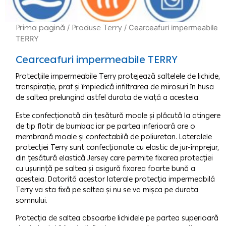
Prima pagină
/
Produse Terry
/ Cearceafuri impermeabile
TERRY
Cearceafuri impermeabile TERRY
Protecțiile impermeabile Terry protejează saltelele de lichide,
transpirație, praf și împiedică infiltrarea de mirosuri în husa
de saltea prelungind astfel durata de viață a acesteia.
Este confecționată din țesătură moale și plăcută la atingere
de tip flotir de bumbac iar pe partea inferioară are o
membrană moale și confectabilă de poliuretan. Lateralele
protecției Terry sunt confecționate cu elastic de jur-împrejur,
din țesătură elastică Jersey care permite fixarea protecției
cu ușurință pe saltea și asigură fixarea foarte bună a
acesteia. Datorită acestor laterale protecția impermeabilă
Terry va sta fixă pe saltea și nu se va mișca pe durata
somnului.
Protecția de saltea absoarbe lichidele pe partea superioară