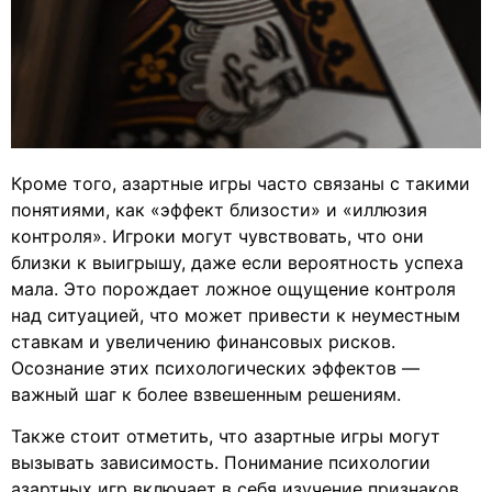
Кроме того, азартные игры часто связаны с такими
понятиями, как «эффект близости» и «иллюзия
контроля». Игроки могут чувствовать, что они
близки к выигрышу, даже если вероятность успеха
мала. Это порождает ложное ощущение контроля
над ситуацией, что может привести к неуместным
ставкам и увеличению финансовых рисков.
Осознание этих психологических эффектов —
важный шаг к более взвешенным решениям.
Также стоит отметить, что азартные игры могут
вызывать зависимость. Понимание психологии
азартных игр включает в себя изучение признаков