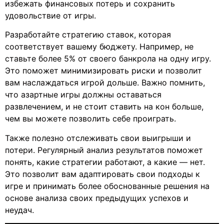
избежать финансовых потерь и сохранить
удовольствие от игры.
Разработайте стратегию ставок, которая
соответствует вашему бюджету. Например, не
ставьте более 5% от своего банкрола на одну игру.
Это поможет минимизировать риски и позволит
вам наслаждаться игрой дольше. Важно помнить,
что азартные игры должны оставаться
развлечением, и не стоит ставить на кон больше,
чем вы можете позволить себе проиграть.
Также полезно отслеживать свои выигрыши и
потери. Регулярный анализ результатов поможет
понять, какие стратегии работают, а какие — нет.
Это позволит вам адаптировать свои подходы к
игре и принимать более обоснованные решения на
основе анализа своих предыдущих успехов и
неудач.