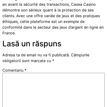
en avant la sécurité des transactions, Casea Casino
démontre son sérieux quant à la protection de ses
clients. Avec une offre variée de jeux et des pratiques
éthiques, cette plateforme est un exemple de
conformité dans le secteur des jeux d’argent en ligne en
France.
Lasă un răspuns
Adresa ta de email nu va fi publicată.
Câmpurile
obligatorii sunt marcate cu
*
Comentariu
*