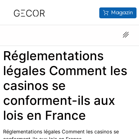
Magazin
Réglementations
légales Comment les
casinos se
conforment-ils aux
lois en France
Réglementations légales Comment les casinos se
conforment-ils aux lois en France