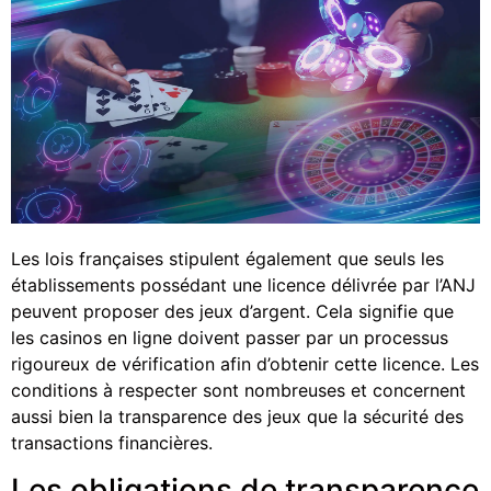
Les lois françaises stipulent également que seuls les
établissements possédant une licence délivrée par l’ANJ
peuvent proposer des jeux d’argent. Cela signifie que
les casinos en ligne doivent passer par un processus
rigoureux de vérification afin d’obtenir cette licence. Les
conditions à respecter sont nombreuses et concernent
aussi bien la transparence des jeux que la sécurité des
transactions financières.
Les obligations de transparence