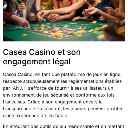
Casea Casino et son
engagement légal
Casea Casino, en tant que plateforme de jeux en ligne,
respecte scrupuleusement les réglementations établies
par l’ANJ. Il s’efforce de fournir à ses utilisateurs un
environnement de jeu sécurisé et conforme aux lois
françaises. Grâce à son engagement envers la
transparence et la sécurité, les joueurs peuvent profiter
d’une expérience de jeu fiable.
En intégrant des outils de jeu responsable et en mettant