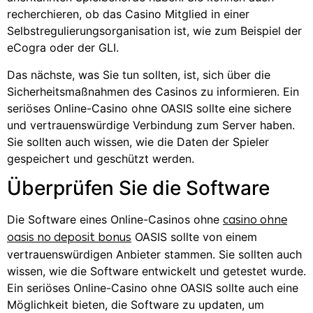
recherchieren, ob das Casino Mitglied in einer
Selbstregulierungsorganisation ist, wie zum Beispiel der
eCogra oder der GLI.
Das nächste, was Sie tun sollten, ist, sich über die
Sicherheitsmaßnahmen des Casinos zu informieren. Ein
seriöses Online-Casino ohne OASIS sollte eine sichere
und vertrauenswürdige Verbindung zum Server haben.
Sie sollten auch wissen, wie die Daten der Spieler
gespeichert und geschützt werden.
Überprüfen Sie die Software
Die Software eines Online-Casinos ohne
casino ohne
OASIS sollte von einem
oasis no deposit bonus
vertrauenswürdigen Anbieter stammen. Sie sollten auch
wissen, wie die Software entwickelt und getestet wurde.
Ein seriöses Online-Casino ohne OASIS sollte auch eine
Möglichkeit bieten, die Software zu updaten, um