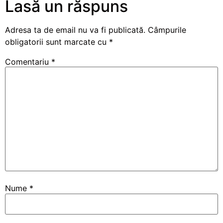
Lasă un răspuns
Adresa ta de email nu va fi publicată.
Câmpurile
obligatorii sunt marcate cu
*
Comentariu
*
Nume
*