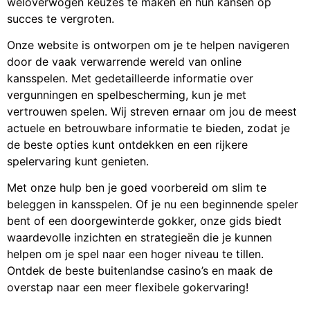
weloverwogen keuzes te maken en hun kansen op
succes te vergroten.
Onze website is ontworpen om je te helpen navigeren
door de vaak verwarrende wereld van online
kansspelen. Met gedetailleerde informatie over
vergunningen en spelbescherming, kun je met
vertrouwen spelen. Wij streven ernaar om jou de meest
actuele en betrouwbare informatie te bieden, zodat je
de beste opties kunt ontdekken en een rijkere
spelervaring kunt genieten.
Met onze hulp ben je goed voorbereid om slim te
beleggen in kansspelen. Of je nu een beginnende speler
bent of een doorgewinterde gokker, onze gids biedt
waardevolle inzichten en strategieën die je kunnen
helpen om je spel naar een hoger niveau te tillen.
Ontdek de beste buitenlandse casino’s en maak de
overstap naar een meer flexibele gokervaring!