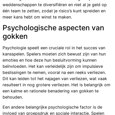
weddenschappen te diversifiëren en niet al je geld op
één team te zetten, zodat je risico’s kunt spreiden en
meer kans hebt om winst te maken.
Psychologische aspecten van
gokken
Psychologie speelt een cruciale rol in het succes van
kansspelen. Spelers moeten zich bewust zijn van hun
emoties en hoe deze hun besluitvorming kunnen
beïnvloeden. Het kan verleidelijk zijn om impulsieve
beslissingen te nemen, vooral na een reeks verliezen.
Dit kan leiden tot het najagen van verliezen, wat vaak
resulteert in nog grotere verliezen. Het is belangrijk om
een kalme en rationele benadering van gokken te
behouden.
Een andere belangrijke psychologische factor is de
invloed van groepsdruk en sociale interactie. Spelen