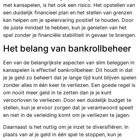
met kansspelen, is het ook een risico. Het opstellen van
een duidelijk financieel plan en het stellen van grenzen
kan helpen om je spelervaring positief te houden. Door
de juiste mindset te hebben, kun je genieten van het
spel zonder je financiële stabiliteit in gevaar te brengen.
Het belang van bankrollbeheer
Een van de belangrijkste aspecten van slim beleggen in
kansspelen is effectief bankrollbeheer. Dit houdt in dat
je je geld zo beheert dat je lange tijd kunt blijven spelen
zonder alles in één keer te verliezen. Een goede regel is
om nooit meer geld in te zetten dan je je kunt
veroorloven te verliezen. Door een duidelijk budget te
stellen, kun je ervoor zorgen dat je verantwoord speelt
en niet in de verleiding komt om je verliezen te jagen.
Daarnaast is het nuttig om je inzet te diversifiëren. In
plaats van al je geld in één spel te stoppen, kun je