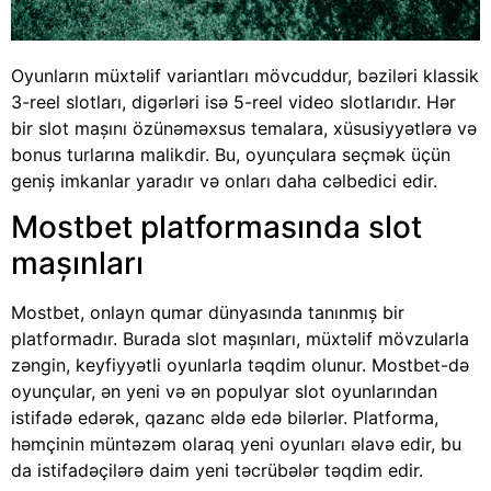
Oyunların müxtəlif variantları mövcuddur, bəziləri klassik
3-reel slotları, digərləri isə 5-reel video slotlarıdır. Hər
bir slot maşını özünəməxsus temalara, xüsusiyyətlərə və
bonus turlarına malikdir. Bu, oyunçulara seçmək üçün
geniş imkanlar yaradır və onları daha cəlbedici edir.
Mostbet platformasında slot
maşınları
Mostbet, onlayn qumar dünyasında tanınmış bir
platformadır. Burada slot maşınları, müxtəlif mövzularla
zəngin, keyfiyyətli oyunlarla təqdim olunur. Mostbet-də
oyunçular, ən yeni və ən populyar slot oyunlarından
istifadə edərək, qazanc əldə edə bilərlər. Platforma,
həmçinin müntəzəm olaraq yeni oyunları əlavə edir, bu
da istifadəçilərə daim yeni təcrübələr təqdim edir.