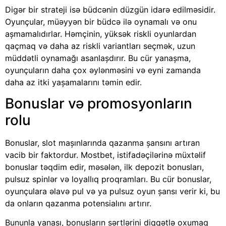
Digər bir strateji isə büdcənin düzgün idarə edilməsidir.
Oyunçular, müəyyən bir büdcə ilə oynamalı və onu
aşmamalıdırlar. Həmçinin, yüksək riskli oyunlardan
qaçmaq və daha az riskli variantları seçmək, uzun
müddətli oynamağı asanlaşdırır. Bu cür yanaşma,
oyunçuların daha çox əylənməsini və eyni zamanda
daha az itki yaşamalarını təmin edir.
Bonuslar və promosyonların
rolu
Bonuslar, slot maşınlarında qazanma şansını artıran
vacib bir faktordur. Mostbet, istifadəçilərinə müxtəlif
bonuslar təqdim edir, məsələn, ilk depozit bonusları,
pulsuz spinlər və loyallıq proqramları. Bu cür bonuslar,
oyunçulara əlavə pul və ya pulsuz oyun şansı verir ki, bu
da onların qazanma potensialını artırır.
Bununla yanaşı, bonusların şərtlərini diqqətlə oxumaq