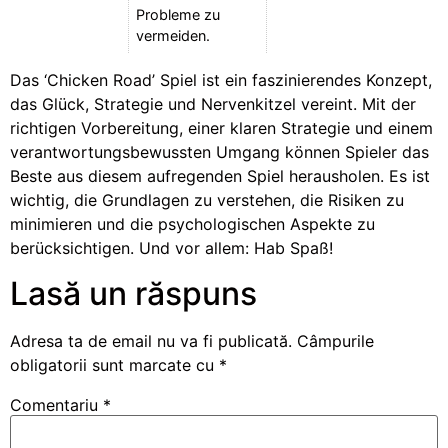
Probleme zu
vermeiden.
Das ‘Chicken Road’ Spiel ist ein faszinierendes Konzept,
das Glück, Strategie und Nervenkitzel vereint. Mit der
richtigen Vorbereitung, einer klaren Strategie und einem
verantwortungsbewussten Umgang können Spieler das
Beste aus diesem aufregenden Spiel herausholen. Es ist
wichtig, die Grundlagen zu verstehen, die Risiken zu
minimieren und die psychologischen Aspekte zu
berücksichtigen. Und vor allem: Hab Spaß!
Lasă un răspuns
Adresa ta de email nu va fi publicată.
Câmpurile
obligatorii sunt marcate cu
*
Comentariu
*