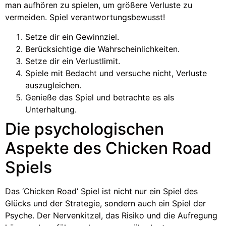
man aufhören zu spielen, um größere Verluste zu
vermeiden. Spiel verantwortungsbewusst!
Setze dir ein Gewinnziel.
Berücksichtige die Wahrscheinlichkeiten.
Setze dir ein Verlustlimit.
Spiele mit Bedacht und versuche nicht, Verluste
auszugleichen.
Genieße das Spiel und betrachte es als
Unterhaltung.
Die psychologischen
Aspekte des Chicken Road
Spiels
Das ‘Chicken Road’ Spiel ist nicht nur ein Spiel des
Glücks und der Strategie, sondern auch ein Spiel der
Psyche. Der Nervenkitzel, das Risiko und die Aufregung