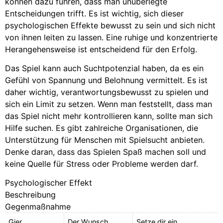
können dazu führen, dass man unüberlegte
Entscheidungen trifft. Es ist wichtig, sich dieser
psychologischen Effekte bewusst zu sein und sich nicht
von ihnen leiten zu lassen. Eine ruhige und konzentrierte
Herangehensweise ist entscheidend für den Erfolg.
Das Spiel kann auch Suchtpotenzial haben, da es ein
Gefühl von Spannung und Belohnung vermittelt. Es ist
daher wichtig, verantwortungsbewusst zu spielen und
sich ein Limit zu setzen. Wenn man feststellt, dass man
das Spiel nicht mehr kontrollieren kann, sollte man sich
Hilfe suchen. Es gibt zahlreiche Organisationen, die
Unterstützung für Menschen mit Spielsucht anbieten.
Denke daran, dass das Spielen Spaß machen soll und
keine Quelle für Stress oder Probleme werden darf.
Psychologischer Effekt
Beschreibung
Gegenmaßnahme
Gier
Der Wunsch,
Setze dir ein