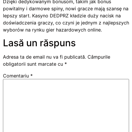
Dzięki dedykowanym bonusom, takim jak bonus
powitalny i darmowe spiny, nowi gracze mają szansę na
lepszy start. Kasyno DEDPRZ kładzie duży nacisk na
doświadczenia graczy, co czyni je jednym z najlepszych
wyborów na rynku gier hazardowych online.
Lasă un răspuns
Adresa ta de email nu va fi publicată.
Câmpurile
obligatorii sunt marcate cu
*
Comentariu
*