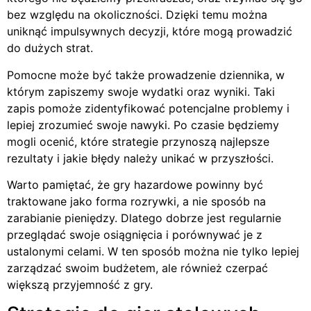
bez względu na okoliczności. Dzięki temu można
uniknąć impulsywnych decyzji, które mogą prowadzić
do dużych strat.
Pomocne może być także prowadzenie dziennika, w
którym zapiszemy swoje wydatki oraz wyniki. Taki
zapis pomoże zidentyfikować potencjalne problemy i
lepiej zrozumieć swoje nawyki. Po czasie będziemy
mogli ocenić, które strategie przynoszą najlepsze
rezultaty i jakie błędy należy unikać w przyszłości.
Warto pamiętać, że gry hazardowe powinny być
traktowane jako forma rozrywki, a nie sposób na
zarabianie pieniędzy. Dlatego dobrze jest regularnie
przeglądać swoje osiągnięcia i porównywać je z
ustalonymi celami. W ten sposób można nie tylko lepiej
zarządzać swoim budżetem, ale również czerpać
większą przyjemność z gry.