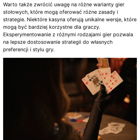
Warto także zwrócić uwagę na różne warianty gier
stołowych, które mogą oferować różne zasady i
strategie. Niektóre kasyna oferują unikalne wersje, które
mogą być bardziej korzystne dla graczy.
Eksperymentowanie z różnymi rodzajami gier pozwala
na lepsze dostosowanie strategii do własnych
preferencji i stylu gry.