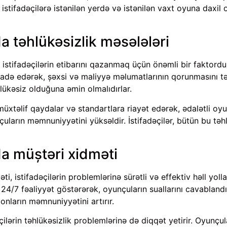
 istifadəçilərə istənilən yerdə və istənilən vaxt oyuna daxil 
a təhlükəsizlik məsələləri
, istifadəçilərin etibarını qazanmaq üçün önəmli bir faktordu
fadə edərək, şəxsi və maliyyə məlumatlarının qorunmasını təm
ükəsiz olduğuna əmin olmalıdırlar.
üxtəlif qaydalar və standartlara riayət edərək, ədalətli oyu
unçuların məmnuniyyətini yüksəldir. İstifadəçilər, bütün bu təh
da müştəri xidməti
ti, istifadəçilərin problemlərinə sürətli və effektiv həll yo
 24/7 fəaliyyət göstərərək, oyunçuların suallarını cavablandı
onların məmnuniyyətini artırır.
ilərin təhlükəsizlik problemlərinə də diqqət yetirir. Oyunçula