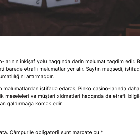
no-larının inkişaf yolu haqqında dərin məlumat təqdim edir. 
əti barədə ətraflı məlumatlar yer alır. Saytın məqsədi, istifa
matlılığını artırmaqdır.
an məlumatlardan istifadə edərək, Pinko casino-larında daha
lik məsələləri və müştəri xidmətləri haqqında da ətraflı bilgi
radan qaldırmağa kömək edir.
ată.
Câmpurile obligatorii sunt marcate cu
*