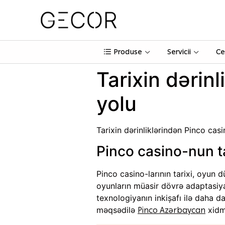
Produse
Servicii
Ce
Tarixin dərinl
yolu
Tarixin dərinliklərindən Pinco casi
Pinco casino-nun ta
Pinco casino-larının tarixi, oyun
oyunların müasir dövrə adaptasiya
texnologiyanın inkişafı ilə daha 
məqsədilə
xidmə
Pinco Azərbaycan