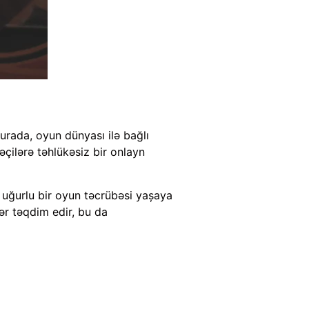
Burada, oyun dünyası ilə bağlı
dəçilərə təhlükəsiz bir onlayn
 uğurlu bir oyun təcrübəsi yaşaya
lər təqdim edir, bu da