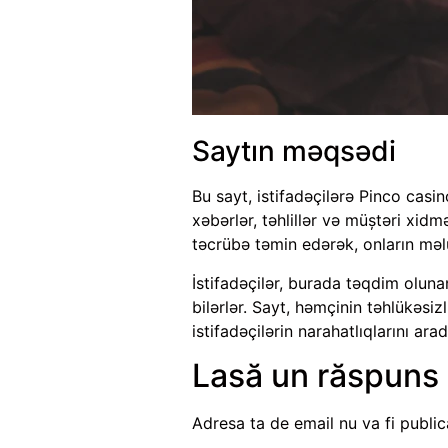
Saytın məqsədi
Bu sayt, istifadəçilərə Pinco casi
xəbərlər, təhlillər və müştəri xidm
təcrübə təmin edərək, onların məlu
İstifadəçilər, burada təqdim olun
bilərlər. Sayt, həmçinin təhlükəsiz
istifadəçilərin narahatlıqlarını a
Lasă un răspuns
Adresa ta de email nu va fi public