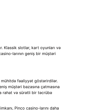
. Klassik slotlar, kart oyunları və
casino-larının geniş bir müştəri
i mühitdə fəaliyyət göstərirdilər.
 geniş müştəri bazasına çatmasına
 rahat və sürətli bir təcrübə
 imkanı, Pinco casino-larını daha