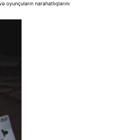
 və oyunçuların narahatlıqlarını