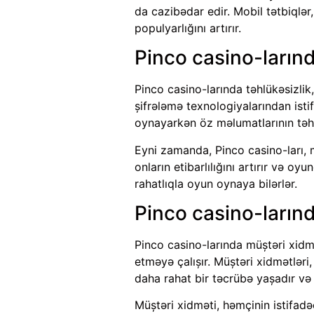
da cazibədar edir. Mobil tətbiqlər,
populyarlığını artırır.
Pinco casino-larınd
Pinco casino-larında təhlükəsizlik
şifrələmə texnologiyalarından isti
oynayarkən öz məlumatlarının təhl
Eyni zamanda, Pinco casino-ları, m
onların etibarlılığını artırır və oy
rahatlıqla oyun oynaya bilərlər.
Pinco casino-ların
Pinco casino-larında müştəri xidmə
etməyə çalışır. Müştəri xidmətləri,
daha rahat bir təcrübə yaşadır və 
Müştəri xidməti, həmçinin istifadəç