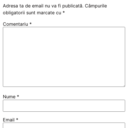
Adresa ta de email nu va fi publicată.
Câmpurile
obligatorii sunt marcate cu
*
Comentariu
*
Nume
*
Email
*