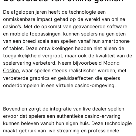
De afgelopen jaren heeft de technologie een
onmiskenbare impact gehad op de wereld van online
casino’s. Met de opkomst van geavanceerde software
en mobiele toepassingen, kunnen spelers nu genieten
van een breed scala aan spellen vanaf hun smartphone
of tablet. Deze ontwikkelingen hebben niet alleen de
toegankelijkheid vergroot, maar ook de kwaliteit van de
spelervaring verbeterd. Neem bijvoorbeeld
Moana
, waar spellen steeds realistischer worden, met
Casino
verbeterde graphics en geluidseffecten die spelers
onderdompelen in een virtuele casino-omgeving.
Bovendien zorgt de integratie van live dealer spellen
ervoor dat spelers een authentieke casino-ervaring
kunnen beleven vanuit hun eigen huis. Deze technologie
maakt gebruik van live streaming en professionele