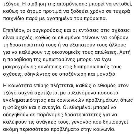
τζόγου. Η αίσθηση της απομόνωσης μπορεί να ενταθεί,
καθώς το άτομο προτιμά να ξοδεύει χρόνο σε τυχερά
παιχνίδια παρά με αγαπημένα του πρόσωπα.
Επιπλέον, οι συγκρούσεις και οι εντάσεις στις σχέσεις
είναι συχνές, καθώς οι εθισμένοι τείνουν να κρύβουν
τη δραστηριότητά τους ή να εξαπατούν τους άλλους
για να καλύψουν τις οικονομικές τους απώλειες. Αυτή
η παραβίαση της εμπιστοσύνης μπορεί να έχει
μακροχρόνιες συνέπειες στις διαπροσωπικές τους
σχέσεις, οδηγώντας σε αποξένωση και μοναξιά.
Η κοινότητα επίσης πλήττεται, καθώς ο εθισμός στον
τζόγο συχνά σχετίζεται με αυξανόμενα ποσοστά
εγκληματικότητας και κοινωνικών προβλημάτων, όπως
η φτώχεια και η ανεργία. Οι εθισμένοι μπορεί να
οδηγηθούν σε παράνομες δραστηριότητες για να
καλύψουν τις ανάγκες τους, γεγονός που δημιουργεί
ακόμη περισσότερα προβλήματα στην κοινωνία.