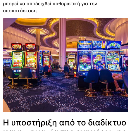
μπορεί να αποδειχθεί καθοριστική για την
αποκατάσταση.
Η υποστήριξη από το διαδίκτυο