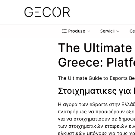
Produse
Servicii
Ce
The Ultimate 
Greece: Plat
The Ultimate Guide to Esports Be
Στοιχηματικες για
Η αγορά των eSports στην Ελλάδ
πλατφόρμες να προσφέρουν εξειδ
για να στοιχηματίσουν σε δημοφι
των στοιχηματικών εταιρειών εί
ελκυστικών μπόνους για τους χρ