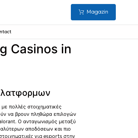
Magazin
ntact
g Casinos in
 Πλατφορμων
, με πολλές στοιχηματικές
ρούν να βρουν πληθώρα επιλογών
Valorant. Ο ανταγωνισμός μεταξύ
 καλύτερων αποδόσεων και πιο
στοιχηματικές για esports στην