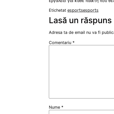
εργαλείο για κάθε παίκτη που θέ
Etichetat
esportsesports
Lasă un răspuns
Adresa ta de email nu va fi public
Comentariu
*
Nume
*