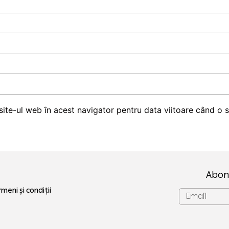
site-ul web în acest navigator pentru data viitoare când o
Abon
meni și condiții