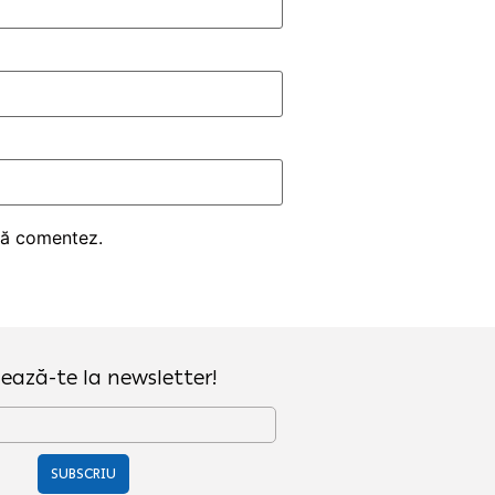
 să comentez.
ează-te la newsletter!
SUBSCRIU