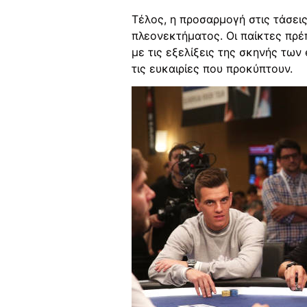
Τέλος, η προσαρμογή στις τάσεις
πλεονεκτήματος. Οι παίκτες πρέπ
με τις εξελίξεις της σκηνής των
τις ευκαιρίες που προκύπτουν.