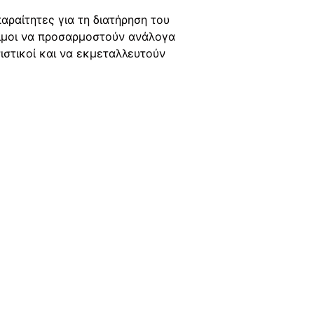
αραίτητες για τη διατήρηση του
τοιμοι να προσαρμοστούν ανάλογα
ιστικοί και να εκμεταλλευτούν