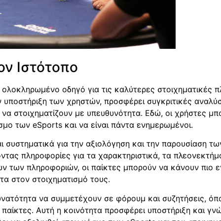
ον Ιστότοπο
 ολοκληρωμένο οδηγό για τις καλύτερες στοιχηματικές 
 υποστήριξη των χρηστών, προσφέρει συγκριτικές αναλύσ
να στοιχηματίζουν με υπευθυνότητα. Εδώ, οι χρήστες μπ
όσμο των eSports και να είναι πάντα ενημερωμένοι.
ι συστηματικά για την αξιολόγηση και την παρουσίαση τ
τας πληροφορίες για τα χαρακτηριστικά, τα πλεονεκτήμα
ν των πληροφοριών, οι παίκτες μπορούν να κάνουν πιο 
τα στον στοιχηματισμό τους.
δυνατότητα να συμμετέχουν σε φόρουμ και συζητήσεις, ό
 παίκτες. Αυτή η κοινότητα προσφέρει υποστήριξη και γν