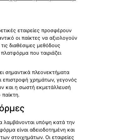
ρετικές εταιρείες προσφέρουν
αντικό οι παίκτες να αξιολογούν
ι τις διαθέσιμες μεθόδους
 πλατφόρμα που ταιριάζει
ει σημαντικά πλεονεκτήματα
ι επιστροφή χρημάτων, γεγονός
ών και η σωστή εκμετάλλευσή
 παίκτη.
φόρμες
να λαμβάνονται υπόψη κατά την
τφόρμα είναι αδειοδοτημένη και
των στοιχημάτων. Οι εταιρείες