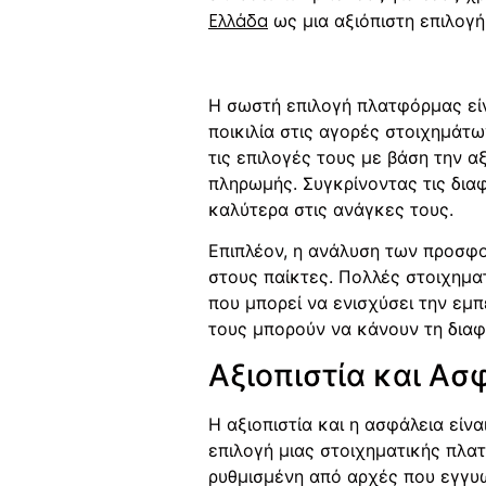
ως μια αξιόπιστη επιλογή
Ελλάδα
Η σωστή επιλογή πλατφόρμας είνα
ποικιλία στις αγορές στοιχημάτων
τις επιλογές τους με βάση την α
πληρωμής. Συγκρίνοντας τις διαφ
καλύτερα στις ανάγκες τους.
Επιπλέον, η ανάλυση των προσφ
στους παίκτες. Πολλές στοιχημ
που μπορεί να ενισχύσει την εμ
τους μπορούν να κάνουν τη διαφ
Αξιοπιστία και Ασ
Η αξιοπιστία και η ασφάλεια εί
επιλογή μιας στοιχηματικής πλατ
ρυθμισμένη από αρχές που εγγυώ