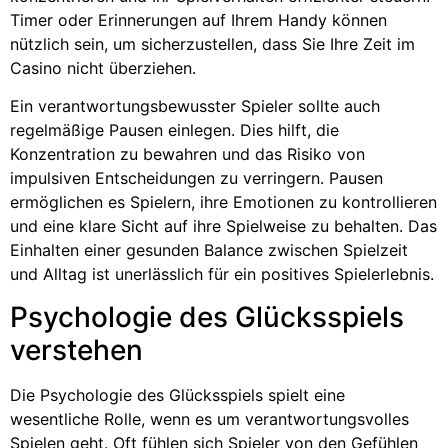
Timer oder Erinnerungen auf Ihrem Handy können
nützlich sein, um sicherzustellen, dass Sie Ihre Zeit im
Casino nicht überziehen.
Ein verantwortungsbewusster Spieler sollte auch
regelmäßige Pausen einlegen. Dies hilft, die
Konzentration zu bewahren und das Risiko von
impulsiven Entscheidungen zu verringern. Pausen
ermöglichen es Spielern, ihre Emotionen zu kontrollieren
und eine klare Sicht auf ihre Spielweise zu behalten. Das
Einhalten einer gesunden Balance zwischen Spielzeit
und Alltag ist unerlässlich für ein positives Spielerlebnis.
Psychologie des Glücksspiels
verstehen
Die Psychologie des Glücksspiels spielt eine
wesentliche Rolle, wenn es um verantwortungsvolles
Spielen geht. Oft fühlen sich Spieler von den Gefühlen