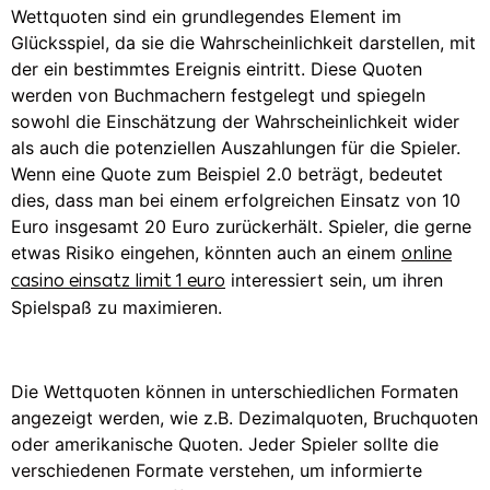
Wettquoten sind ein grundlegendes Element im
Glücksspiel, da sie die Wahrscheinlichkeit darstellen, mit
der ein bestimmtes Ereignis eintritt. Diese Quoten
werden von Buchmachern festgelegt und spiegeln
sowohl die Einschätzung der Wahrscheinlichkeit wider
als auch die potenziellen Auszahlungen für die Spieler.
Wenn eine Quote zum Beispiel 2.0 beträgt, bedeutet
dies, dass man bei einem erfolgreichen Einsatz von 10
Euro insgesamt 20 Euro zurückerhält. Spieler, die gerne
etwas Risiko eingehen, könnten auch an einem
online
interessiert sein, um ihren
casino einsatz limit 1 euro
Spielspaß zu maximieren.
Die Wettquoten können in unterschiedlichen Formaten
angezeigt werden, wie z.B. Dezimalquoten, Bruchquoten
oder amerikanische Quoten. Jeder Spieler sollte die
verschiedenen Formate verstehen, um informierte