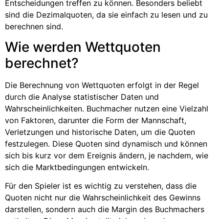
Entscheidungen treffen zu können. Besonders beliebt
sind die Dezimalquoten, da sie einfach zu lesen und zu
berechnen sind.
Wie werden Wettquoten
berechnet?
Die Berechnung von Wettquoten erfolgt in der Regel
durch die Analyse statistischer Daten und
Wahrscheinlichkeiten. Buchmacher nutzen eine Vielzahl
von Faktoren, darunter die Form der Mannschaft,
Verletzungen und historische Daten, um die Quoten
festzulegen. Diese Quoten sind dynamisch und können
sich bis kurz vor dem Ereignis ändern, je nachdem, wie
sich die Marktbedingungen entwickeln.
Für den Spieler ist es wichtig zu verstehen, dass die
Quoten nicht nur die Wahrscheinlichkeit des Gewinns
darstellen, sondern auch die Margin des Buchmachers