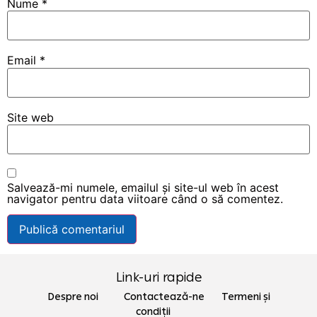
Nume
*
Email
*
Site web
Salvează-mi numele, emailul și site-ul web în acest
navigator pentru data viitoare când o să comentez.
Link-uri rapide
Despre noi Contactează-ne
Termeni și
condiții