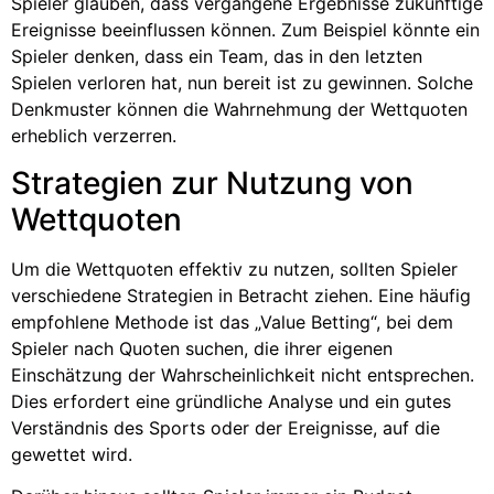
Spieler glauben, dass vergangene Ergebnisse zukünftige
Ereignisse beeinflussen können. Zum Beispiel könnte ein
Spieler denken, dass ein Team, das in den letzten
Spielen verloren hat, nun bereit ist zu gewinnen. Solche
Denkmuster können die Wahrnehmung der Wettquoten
erheblich verzerren.
Strategien zur Nutzung von
Wettquoten
Um die Wettquoten effektiv zu nutzen, sollten Spieler
verschiedene Strategien in Betracht ziehen. Eine häufig
empfohlene Methode ist das „Value Betting“, bei dem
Spieler nach Quoten suchen, die ihrer eigenen
Einschätzung der Wahrscheinlichkeit nicht entsprechen.
Dies erfordert eine gründliche Analyse und ein gutes
Verständnis des Sports oder der Ereignisse, auf die
gewettet wird.