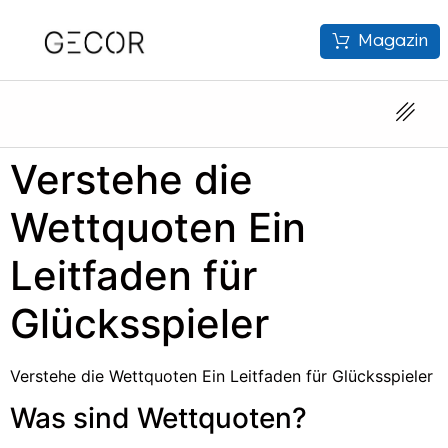
Magazin
Verstehe die
Wettquoten Ein
Leitfaden für
Glücksspieler
Verstehe die Wettquoten Ein Leitfaden für Glücksspieler
Was sind Wettquoten?