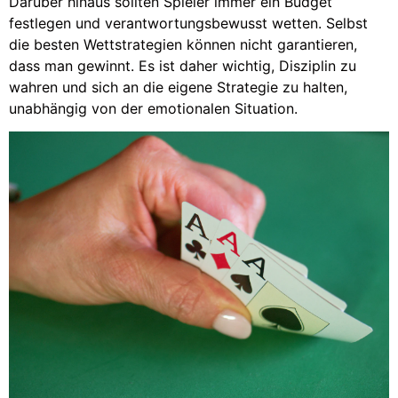
Darüber hinaus sollten Spieler immer ein Budget
festlegen und verantwortungsbewusst wetten. Selbst
die besten Wettstrategien können nicht garantieren,
dass man gewinnt. Es ist daher wichtig, Disziplin zu
wahren und sich an die eigene Strategie zu halten,
unabhängig von der emotionalen Situation.