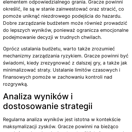
elementem odpowiedzialnego grania. Gracze powinni
określić, ile są w stanie zainwestować oraz stracić, co
pomoże uniknąć niezdrowego podejścia do hazardu.
Dobre zarządzanie budżetem może również prowadzić
do lepszych wyników, ponieważ ogranicza emocjonalne
podejmowanie decyzji w trudnych chwilach.
Oprócz ustalania budżetu, warto także zrozumieć
mechanizmy zarządzania ryzykiem. Gracze powinni być
świadomi, kiedy zrezygnować z dalszej gry, a także jak
minimalizować straty. Ustalanie limitów czasowych i
finansowych pomoże w zachowaniu kontroli nad
rozgrywką.
Analiza wyników i
dostosowanie strategii
Regularna analiza wyników jest istotna w kontekście
maksymalizacji zysków. Gracze powinni na bieżąco