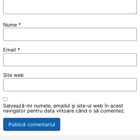
Nume
*
Email
*
Site web
Salvează-mi numele, emailul și site-ul web în acest
navigator pentru data viitoare când o să comentez.