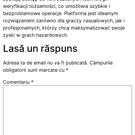
weryfikacji tożsamości, co umożliwia szybkie i
bezproblemowe operacje. Platforma jest idealnym
rozwiązaniem zarówno dla graczy casualowych, jak i
profesjonalnych, którzy chcą maksymalizować swoje
zyski w grach hazardowych.
Lasă un răspuns
Adresa ta de email nu va fi publicată.
Câmpurile
obligatorii sunt marcate cu
*
Comentariu
*