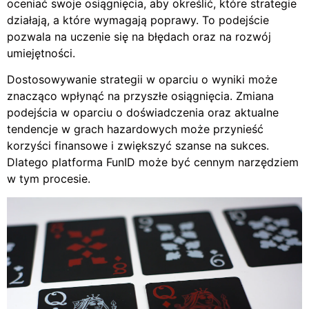
oceniać swoje osiągnięcia, aby określić, które strategie
działają, a które wymagają poprawy. To podejście
pozwala na uczenie się na błędach oraz na rozwój
umiejętności.
Dostosowywanie strategii w oparciu o wyniki może
znacząco wpłynąć na przyszłe osiągnięcia. Zmiana
podejścia w oparciu o doświadczenia oraz aktualne
tendencje w grach hazardowych może przynieść
korzyści finansowe i zwiększyć szanse na sukces.
Dlatego platforma FunID może być cennym narzędziem
w tym procesie.