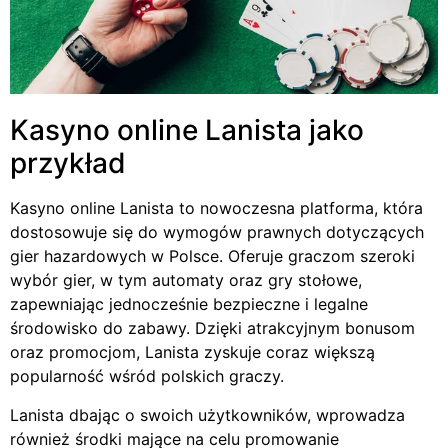
Kasyno online Lanista jako
przykład
Kasyno online Lanista to nowoczesna platforma, która
dostosowuje się do wymogów prawnych dotyczących
gier hazardowych w Polsce. Oferuje graczom szeroki
wybór gier, w tym automaty oraz gry stołowe,
zapewniając jednocześnie bezpieczne i legalne
środowisko do zabawy. Dzięki atrakcyjnym bonusom
oraz promocjom, Lanista zyskuje coraz większą
popularność wśród polskich graczy.
Lanista dbając o swoich użytkowników, wprowadza
również środki mające na celu promowanie