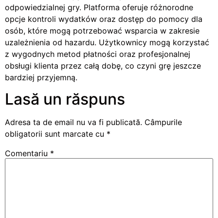
odpowiedzialnej gry. Platforma oferuje różnorodne
opcje kontroli wydatków oraz dostęp do pomocy dla
osób, które mogą potrzebować wsparcia w zakresie
uzależnienia od hazardu. Użytkownicy mogą korzystać
z wygodnych metod płatności oraz profesjonalnej
obsługi klienta przez całą dobę, co czyni grę jeszcze
bardziej przyjemną.
Lasă un răspuns
Adresa ta de email nu va fi publicată.
Câmpurile
obligatorii sunt marcate cu
*
Comentariu
*