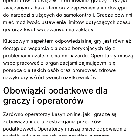
operatorów obowiązek informowania graczy o ryzyku
związanym z hazardem oraz zapewnienia im dostępu
do narzędzi służących do samokontroli. Gracze powinni
mieć możliwość ustawienia limitów dotyczących czasu
gry oraz kwot wydawanych na zakłady.
Kluczowym aspektem odpowiedzialnej gry jest również
dostęp do wsparcia dla osób borykających się z
problemami uzależnienia od hazardu. Operatorzy muszą
współpracować z organizacjami zajmującymi się
pomocą dla takich osób oraz promować zdrowe
nawyki gry wśród swoich użytkowników.
Obowiązki podatkowe dla
graczy i operatorów
Zarówno operatorzy kasyn online, jak i gracze są
zobowiązani do przestrzegania przepisów
podatkowych. Operatorzy muszą płacić odpowiednie
podatki od uzyskanych przychodów, a gracze