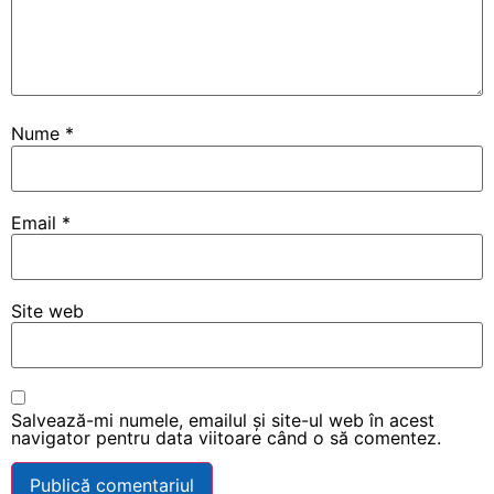
Nume
*
Email
*
Site web
Salvează-mi numele, emailul și site-ul web în acest
navigator pentru data viitoare când o să comentez.